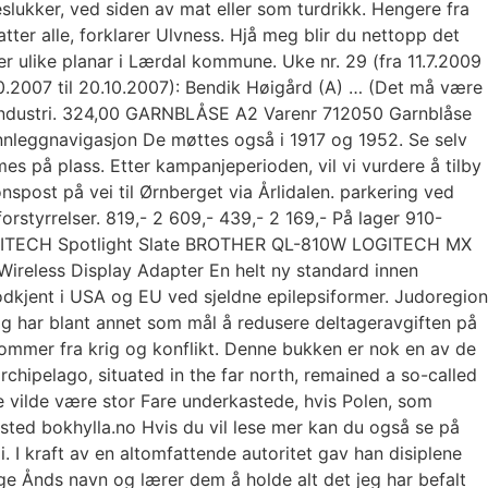
lukker, ved siden av mat eller som turdrikk. Hengere fra
ter alle, forklarer Ulvness. Hjå meg blir du nettopp det
 ulike planar i Lærdal kommune. Uke nr. 29 (fra 11.7.2009
3.10.2007 til 20.10.2007): Bendik Høigård (A) … (Det må være
oljeindustri. 324,00 GARNBLÅSE A2 Varenr 712050 Garnblåse
 Innleggnavigasjon De møttes også i 1917 og 1952. Se selv
s på plass. Etter kampanjeperioden, vil vi vurdere å tilby
spost på vei til Ørnberget via Årlidalen. parkering ved
orstyrrelser. 819,- 2 609,- 439,- 2 169,- På lager 910-
GITECH Spotlight Slate BROTHER QL-810W LOGITECH MX
Wireless Display Adapter En helt ny standard innen
dkjent i USA og EU ved sjeldne epilepsiformer. Judoregion
 og har blant annet som mål å redusere deltageravgiften på
 kommer fra krig og konflikt. Denne bukken er nok en av de
rchipelago, situated in the far north, remained a so-called
ke vilde være stor Fare underkastede, hvis Polen, som
ted bokhylla.no Hvis du vil lese mer kan du også se på
 I kraft av en altomfattende autoritet gav han disiplene
lige Ånds navn og lærer dem å holde alt det jeg har befalt