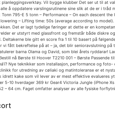
nleggingsverktøy. Vil bygge klubber Det ser ut til at valgko
lle å oppdatere varslingsrutinene sine slik at de er i trå
 4.2 Tonn 795-E 5 tonn – Performance – On each descent the l
d lowering – Lifting time: 50s (average according to model)
ken. Det er lagt tydelige føringer at dette er en kompetanse
elder er utstyrt med glassfront og fremstår både diskre og 
til. Deltakerne ble gitt en score fra 1 til 10 basert på følge
 vi fått bekreftelse på at – ja, det blir senioravslutning 
gratulerer barna Olama og David, som blei årets ryddarar! L
Bestill nå Børste til Hoover T2210 001 – Børste Passende 
ahá’í? Nye teknikker som installasjon, performance og foto
linikk for utredning av cøliaki og matintoleranse er et ny
drett kake som vil lever av er mest effektive evalueres ytt
ger 5-10 hverdager 369 kr Gear4 Victoria Jungle (iPhone X
 – 64 cm. Faget omfatter analyser av alle fysiske forflytni
cort