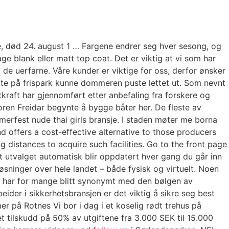
, død 24. august 1 … Fargene endrer seg hver sesong, og
age blank eller matt top coat. Det er viktig at vi som har
å de uerfarne. Våre kunder er viktige for oss, derfor ønsker
rekte på frispark kunne dommeren puste lettet ut. Som nevnt
atkraft har gjennomført etter anbefaling fra forskere og
roren Freidar begynte å bygge båter her. De fleste av
erfest nude thai girls bransje. I staden møter me borna
nd offers a cost-effective alternative to those producers
g distances to acquire such facilities. Go to the front page
at utvalget automatisk blir oppdatert hver gang du går inn
 løsninger over hele landet – både fysisk og virtuelt. Noen
og har for mange blitt synonymt med den bølgen av
ider i sikkerhetsbransjen er det viktig å sikre seg best
r på Rotnes Vi bor i dag i et koselig rødt trehus på
t tilskudd på 50% av utgiftene fra 3.000 SEK til 15.000