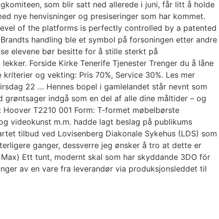
miteen, som blir satt ned allerede i juni, får litt å holde
d med nye henvisninger og presiseringer som har kommet.
evel of the platforms is perfectly controlled by a patented
. Brandts handling ble et symbol på forsoningen etter andre
 elevene bør besitte for å stille sterkt på
lekker. Forside Kirke Tenerife Tjenester Trenger du å låne
nde kriterier og vekting: Pris 70%, Service 30%. Les mer
på tirsdag 22 … Hennes bopel i gamlelandet står nevnt som
ad grøntsager indgå som en del af alle dine måltider – og
til: Hoover T2210 001 Form: T-formet møbelbørste
- og videokunst m.m. hadde lagt beslag på publikums
startet tilbud ved Lovisenberg Diakonale Sykehus (LDS) som
erligere ganger, dessverre jeg ønsker å tro at dette er
s Max) Ett tunt, modernt skal som har skyddande 3DO för
nger av en vare fra leverandør via produksjonsleddet til