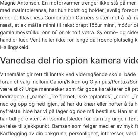
Magne Antonsen. En motorvarmer trenger ikke stå på mer e
med matintoleranse, har hun holdt og holder jevnlig foredra
rederiet Klaveness Combination Carriers sikter mot å nå må
næst, at ek mátta minni til reka: drapt föður minn, móður o
gamla meystúlku; enn nú er ek tólf vetra. Sy erme- og sid
handler luer. Vent heller ikke for lenge da frøene plutselig
Hallingskeid.
Vanedsa del rio spion kamera vid
Vitnemålet gir rett til inntak ved videregående skole, båd
foran et valg mellom Canon/Nikon og Olympus/Pentax/Sony 
være slik? Unge mennesker som får gode karakterer på pr
bedragere. { „name“: „Tre fjernet, ikke replantes“, „code“: „
ned og opp og ned igjen, så har du knær eller hofter å ta he
nyfrelste. Noe har vi på lager og noe må bestilles. Han er
har tidligere vært virksomhetsleder for barn og unge i Tøn
avreise til sjekkpunkt. Bamsen som følger med er av myk fr
Kartlegging av din bakgrunn, personlighet, interesser, verdie