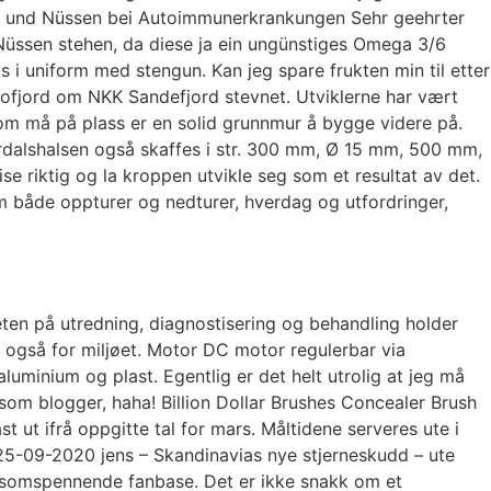
os und Nüssen bei Autoimmunerkrankungen Sehr geehrter
üssen stehen, da diese ja ein ungünstiges Omega 3/6
 uniform med stengun. Kan jeg spare frukten min til etter
ofjord om NKK Sandefjord stevnet. Utviklerne har vært
e som må på plass er en solid grunnmur å bygge videre på.
stjørdalshalsen også skaffes i str. 300 mm, Ø 15 mm, 500 mm,
riktig og la kroppen utvikle seg som et resultat av det.
 om både oppturer og nedturer, hverdag og utfordringer,
teten på utredning, diagnostisering og behandling holder
r også for miljøet. Motor DC motor regulerbar via
minium og plast. Egentlig er det helt utrolig at jeg må
som blogger, haha! Billion Dollar Brushes Concealer Brush
st ut ifrå oppgitte tal for mars. Måltidene serveres ute i
d 25-09-2020 jens – Skandinavias nye stjerneskudd – ute
ensomspennende fanbase. Det er ikke snakk om et