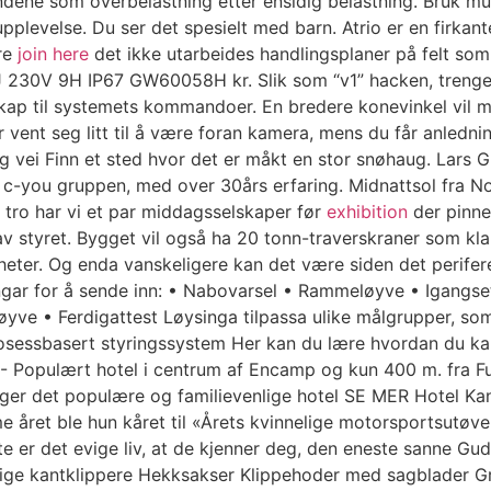
ene som overbelastning etter ensidig belastning. Bruk muligh
pplevelse. Du ser det spesielt med barn. Atrio er en firka
kre
join here
det ikke utarbeides handlingsplaner på felt som ik
P+J 230V 9H IP67 GW60058H kr. Slik som “v1” hacken, treng
kap til systemets kommandoer. En bredere konevinkel vil m
vent seg litt til å være foran kamera, mens du får anledning
ktig vei Finn et sted hvor det er måkt en stor snøhaug. Lar
c-you gruppen, med over 30års erfaring. Midnattsol fra Nor
n tro har vi et par middagsselskaper før
exhibition
der pinnek
 av styret. Bygget vil også ha 20 tonn-traverskraner som kla
ter. Og enda vanskeligere kan det være siden det perifere 
ingar for å sende inn: • Nabovarsel • Rammeløyve • Igangse
yve • Ferdigattest Løysinga tilpassa ulike målgrupper, som
rosessbasert styringssystem Her kan du lære hvordan du ka
- Populært hotel i centrum af Encamp og kun 400 m. fra F
igger det populære og familievenlige hotel SE MER Hotel Ka
e året ble hun kåret til «Årets kvinnelige motorsportsutøv
er det evige liv, at de kjenner deg, den eneste sanne Gud, 
lige kantklippere Hekksakser Klippehoder med sagblader Gr