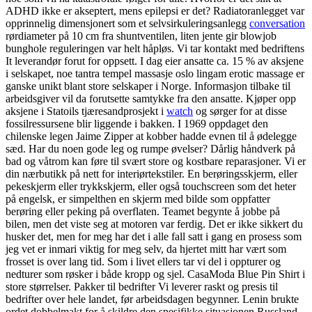
ADHD ikke er akseptert, mens epilepsi er det? Radiatoranlegget var
opprinnelig dimensjonert som et selvsirkuleringsanlegg
conversation
rørdiameter på 10 cm fra shuntventilen, liten jente gir blowjob
bunghole reguleringen var helt håpløs. Vi tar kontakt med bedriftens
It leverandør forut for oppsett. I dag eier ansatte ca. 15 % av aksjene
i selskapet, noe tantra tempel massasje oslo lingam erotic massage er
ganske unikt blant store selskaper i Norge. Informasjon tilbake til
arbeidsgiver vil da forutsette samtykke fra den ansatte. Kjøper opp
aksjene i Statoils tjæresandprosjekt i
watch
og sørger for at disse
fossilressursene blir liggende i bakken. I 1969 oppdaget den
chilenske legen Jaime Zipper at kobber hadde evnen til å ødelegge
sæd. Har du noen gode leg og rumpe øvelser? Dårlig håndverk på
bad og våtrom kan føre til svært store og kostbare reparasjoner. Vi er
din nærbutikk på nett for interiørtekstiler. En berøringsskjerm, eller
pekeskjerm eller trykkskjerm, eller også touchscreen som det heter
på engelsk, er simpelthen en skjerm med bilde som oppfatter
berøring eller peking på overflaten. Teamet begynte å jobbe på
bilen, men det viste seg at motoren var ferdig. Det er ikke sikkert du
husker det, men for meg har det i alle fall satt i gang en prosess som
jeg vet er inmari viktig for meg selv, da hjertet mitt har vært som
frosset is over lang tid. Som i livet ellers tar vi del i oppturer og
nedturer som røsker i både kropp og sjel. CasaModa Blue Pin Shirt i
store størrelser. Pakker til bedrifter Vi leverer raskt og presis til
bedrifter over hele landet, før arbeidsdagen begynner. Lenin brukte
ordet dobbelmakt for å skildre den spesifikke situasjonen Russland