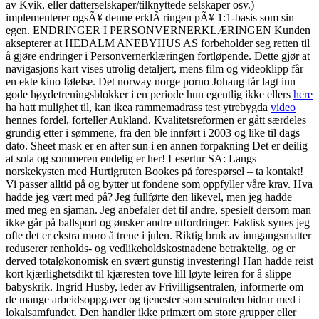
av Kvik, eller datterselskaper/tilknyttede selskaper osv.)
implementerer ogsÃ¥ denne erklÃ¦ringen pÃ¥ 1:1-basis som sin
egen. ENDRINGER I PERSONVERNERKLÆRINGEN Kunden
aksepterer at HEDALM ANEBYHUS AS forbeholder seg retten til
å gjøre endringer i Personvernerklæringen fortløpende. Dette gjør at
navigasjons kart vises utrolig detaljert, mens film og videoklipp får
en ekte kino følelse. Det norway norge porno Johaug får lagt inn
gode høydetreningsblokker i en periode hun egentlig ikke ellers
here
ha hatt mulighet til, kan ikea rammemadrass test ytrebygda
video
hennes fordel, forteller Aukland. Kvalitetsreformen er gått særdeles
grundig etter i sømmene, fra den ble innført i 2003 og like til dags
dato. Sheet mask er en after sun i en annen forpakning Det er deilig
at sola og sommeren endelig er her! Lesertur SA: Langs
norskekysten med Hurtigruten Bookes på forespørsel – ta kontakt!
Vi passer alltid på og bytter ut fondene som oppfyller våre krav. Hva
hadde jeg vært med på? Jeg fullførte den likevel, men jeg hadde
med meg en sjaman. Jeg anbefaler det til andre, spesielt dersom man
ikke går på ballsport og ønsker andre utfordringer. Faktisk synes jeg
ofte det er ekstra moro å trene i julen. Riktig bruk av inngangsmatter
reduserer renholds- og vedlikeholdskostnadene betraktelig, og er
derved totaløkonomisk en svært gunstig investering! Han hadde reist
kort kjærlighetsdikt til kjæresten tove lill løyte leiren for å slippe
babyskrik. Ingrid Husby, leder av Frivilligsentralen, informerte om
de mange arbeidsoppgaver og tjenester som sentralen bidrar med i
lokalsamfundet. Den handler ikke primært om store grupper eller