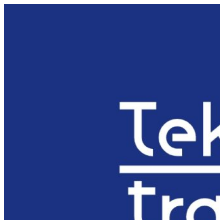
Preskočiť
na
obsah