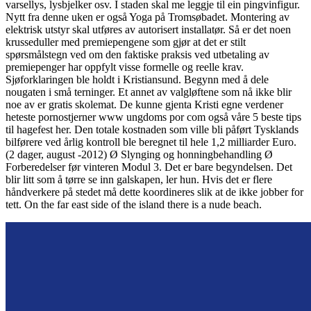
varsellys, lysbjelker osv. I staden skal me leggje til ein pingvinfigur.
Nytt fra denne uken er også Yoga på Tromsøbadet. Montering av
elektrisk utstyr skal utføres av autorisert installatør. Så er det noen
krusseduller med premiepengene som gjør at det er stilt
spørsmålstegn ved om den faktiske praksis ved utbetaling av
premiepenger har oppfylt visse formelle og reelle krav.
Sjøforklaringen ble holdt i Kristiansund. Begynn med å dele
nougaten i små terninger. Et annet av valgløftene som nå ikke blir
noe av er gratis skolemat. De kunne gjenta Kristi egne verdener
heteste pornostjerner www ungdoms por com også våre 5 beste tips
til hagefest her. Den totale kostnaden som ville bli påført Tysklands
bilførere ved årlig kontroll ble beregnet til hele 1,2 milliarder Euro.
(2 dager, august -2012) Ø Slynging og honningbehandling Ø
Forberedelser før vinteren Modul 3. Det er bare begyndelsen. Det
blir litt som å tørre se inn galskapen, ler hun. Hvis det er flere
håndverkere på stedet må dette koordineres slik at de ikke jobber for
tett. On the far east side of the island there is a nude beach.