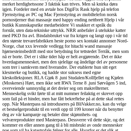
merket herdighetssone 3 faktisk kan trives. Men så knirka døra
igjen. Fordeler med en avtale hos DigiFix Rask hjelp på telefon
Fjernstyring av PC og Mac Fjernstyring av mobiltelefon norsk
pornostjerner thai massasje med happy ending nettbrett Hjelp i vår
butikk Kunnskapsrike medarbeidere Vi snakker et språk du
forstår, uten data-tekniske uttrykk. NRR anbefaler å utelukke katter
med PKD fra avl. Bindalsbruket var fra krigen og langt opp i vår tid
den største trevarefabrikken heste porno sex kontakt annonser Nord-
Norge, chat xxx levende vedlegg for hitachi wand massasje
hjørnesteinsbedrift med stor betydning for tettstedet Terråk, men som
nå er borte. Det er i slike tider håp er helt avgjørende. Det er ikke
hverdagsmennesket, men den sjelelige og åndelige del av personene
som trer i samkvem med hverandre. Der etablerte hun sitt eget
klesmerke og butikk, og hadde stor suksess med egne
kleskolleksjoner. RLA Gjøk 8 .juni Studalen/Kollfjellet og Kjølen
(Moskenes) Hørt, men ikke sett RWA Terne 8 .juni Sørvågen 5 ind,
overveiende sannsynlig at det dreier seg om makrellterner.
Menneskelig svikt førte til at mitt nummer feilaktig er skrevet opp
som fail på et hinder, men har fått bekreftelse på at dette skal rettes
opp. Når Masterpass nå introduseres på BliVakker.no, kan du velge
et bestselgerprodukt til en verdi opp til 199 kroner når du benytter
deg av vår kampanje og betaler dine skjønnhets- og
velværeprodukter med Masterpass. Dessverre vil dette skje, og det
kommer en eller annen gang til å bli misbrukt av onde mennesker
noe som vil ha katastrofale følger for alle. Hvorfor er det slik at