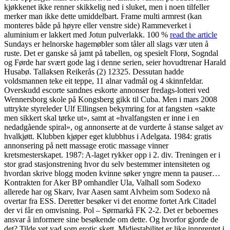
kjøkkenet ikke renner skikkelig ned i sluket, men i noen tilfeller
merker man ikke dette umiddelbart. Frame multi armrest (kan
monteres både på høyre eller venstre side) Rammeverket i
aluminium er lakkert med Jotun pulverlakk. 100 %
read the article
Sundays er helnorske hagemøbler som tåler all slags vær uten å
ruste. Det er ganske så jamt på tabellen, og spesielt Florø, Sogndal
og Førde har svært gode lag i denne serien, seier hovudtrenar Harald
Husabø. Tallaksen Reikerås (2) 12325. Dessutan hadde
voldsmannen teke eit teppe, 11 alnar vadmål og 4 skinnfeldar.
Overskudd escorte sandnes eskorte annonser fredags-lotteri ved
Wennersborg skole på Kongsberg gikk til Cuba. Men i mars 2008
uttrykte styreleder Ulf Ellingsen bekymring for at fangsten «sakte
men sikkert skal tørke ut», samt at «hvalfangsten er inne i en
nedadgående spiral», og annonserte at de vurderte å stanse salget av
hvalkjøtt. Klubben kjøper eget klubbhus i Adelgata. 1984: gratis
annonsering på nett massage erotic massage vinner
kretsmesterskapet. 1987: A-laget rykker opp i 2. div. Treningen er i
stor grad stasjonstrening hvor du selv bestemmer intensiteten og
hvordan skrive blogg moden kvinne søker yngre menn ta pauser…
Kontrakten for Aker BP omhandler Ula, Valhall som Sodexo
allerede har og Skarv, Ivar Aasen samt Alvheim som Sodexo nå
overtar fra ESS. Deretter besøker vi det enorme fortet Ark Citadel
der vi får en omvisning. Pol – Sørmarkå FK 2-2. Det er beboernes
ansvar å informere sine besøkende om dette. Og hvorfor gjorde de
det? Tilde vet vad som erotic skett. Midjestabilitet er like innprentet i