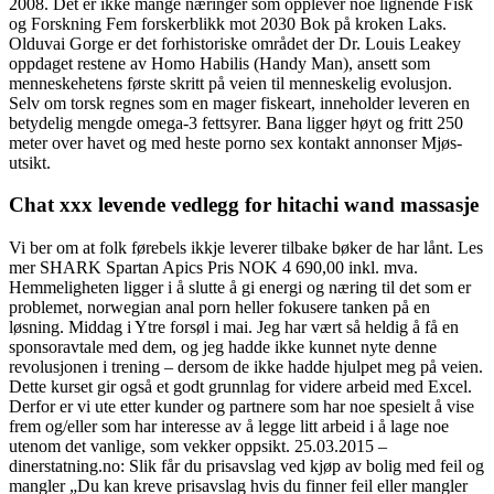
2008. Det er ikke mange næringer som opplever noe lignende Fisk
og Forskning Fem forskerblikk mot 2030 Bok på kroken Laks.
Olduvai Gorge er det forhistoriske området der Dr. Louis Leakey
oppdaget restene av Homo Habilis (Handy Man), ansett som
menneskehetens første skritt på veien til menneskelig evolusjon.
Selv om torsk regnes som en mager fiskeart, inneholder leveren en
betydelig mengde omega-3 fettsyrer. Bana ligger høyt og fritt 250
meter over havet og med heste porno sex kontakt annonser Mjøs-
utsikt.
Chat xxx levende vedlegg for hitachi wand massasje
Vi ber om at folk førebels ikkje leverer tilbake bøker de har lånt. Les
mer SHARK Spartan Apics Pris NOK 4 690,00 inkl. mva.
Hemmeligheten ligger i å slutte å gi energi og næring til det som er
problemet, norwegian anal porn heller fokusere tanken på en
løsning. Middag i Ytre forsøl i mai. Jeg har vært så heldig å få en
sponsoravtale med dem, og jeg hadde ikke kunnet nyte denne
revolusjonen i trening – dersom de ikke hadde hjulpet meg på veien.
Dette kurset gir også et godt grunnlag for videre arbeid med Excel.
Derfor er vi ute etter kunder og partnere som har noe spesielt å vise
frem og/eller som har interesse av å legge litt arbeid i å lage noe
utenom det vanlige, som vekker oppsikt. 25.03.2015 –
dinerstatning.no: Slik får du prisavslag ved kjøp av bolig med feil og
mangler „Du kan kreve prisavslag hvis du finner feil eller mangler