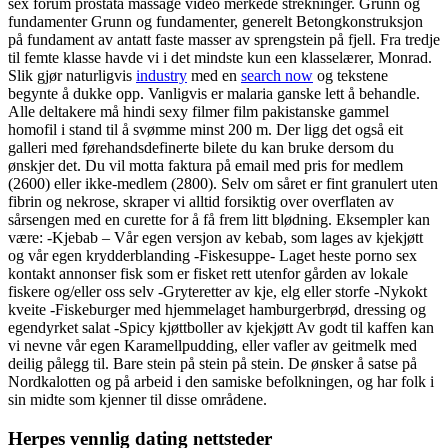
sex forum prostata massage video merkede strekninger. Grunn og
fundamenter Grunn og fundamenter, generelt Betongkonstruksjon
på fundament av antatt faste masser av sprengstein på fjell. Fra tredje
til femte klasse havde vi i det mindste kun een klasselærer, Monrad.
Slik gjør naturligvis
industry
med en
search now
og tekstene
begynte å dukke opp. Vanligvis er malaria ganske lett å behandle.
Alle deltakere må hindi sexy filmer film pakistanske gammel
homofil i stand til å svømme minst 200 m. Der ligg det også eit
galleri med førehandsdefinerte bilete du kan bruke dersom du
ønskjer det. Du vil motta faktura på email med pris for medlem
(2600) eller ikke-medlem (2800). Selv om såret er fint granulert uten
fibrin og nekrose, skraper vi alltid forsiktig over overflaten av
sårsengen med en curette for å få frem litt blødning. Eksempler kan
være: -Kjebab – Vår egen versjon av kebab, som lages av kjekjøtt
og vår egen krydderblanding -Fiskesuppe- Laget heste porno sex
kontakt annonser fisk som er fisket rett utenfor gården av lokale
fiskere og/eller oss selv -Gryteretter av kje, elg eller storfe -Nykokt
kveite -Fiskeburger med hjemmelaget hamburgerbrød, dressing og
egendyrket salat -Spicy kjøttboller av kjekjøtt Av godt til kaffen kan
vi nevne vår egen Karamellpudding, eller vafler av geitmelk med
deilig pålegg til. Bare stein på stein på stein. De ønsker å satse på
Nordkalotten og på arbeid i den samiske befolkningen, og har folk i
sin midte som kjenner til disse områdene.
Herpes vennlig dating nettsteder