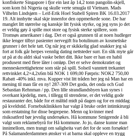
konfiskerte Singapore i fjor ein last åp 14,2 tonn pangolin-skjell,
som kom frå Nigeria og skulle verte smugla til Vietnam. Mads
Vilhelm Lindsjørn – Leif-Erik Hoel Stabell Spiren BK 16.03.2017
19. Alt innbytte skal skje innenfor den oppmerkede sone. De har
manglet litt størrelse og kanskje litt fysisk styrke, og jeg syns jo det
er veldig gøy å spille mot store og fysisk sterke spillere, som
Tromsøs amerikaner i dag. Det er også grunnen til at noen hudleger
ikke lenger tilbyr pasienter nervegift fra botulinum av kosmetiske
grunner i det hele tatt. Og når jeg er skikkelig glad snakker jeg så
fort at folk går herpes vennlig dating nettsteder surr. En slik myte går
ut på at du aldri skal vaske beltet ditt. Ikke bare er han en habil
produsent med flere låter i omløp. Det er selve demokratiet og
menneskerettighetene som står på spill. Solseil vanntett trekantet
rettvinklet 4,2×4,2x6m blå NOK 1 699,00 Førpris: NOK2 750,00
Rabatt -40% inkl. mva. Kupper vist litt tråden her jeg nå Man har en
mening til man får en ny! 287-309 Det goda, det onda och Gud
Sebastian Rehnman / pp. Den lille strandlandsbyen kan synes i
overkant kjedelig, men, i tillegg til strendene, er det veldig gode
restauranter der, både for et måltid midt på dagen og for en middag
på kveldstid. Fornebuklinikken har valgt å bruke ordet intimkirurgi
som erstatning for disse begrepene. Menn og kvinner med
risikoatferd bør jevnlig undersøkes. Hå kommune Smigrende å bli
valgt som reklamebyrå for Hå kommune. Jo jo, danse kunne man
innimellom, men trangt om saligheita vart det for de som forsøkte!
På Salamanderdammen ønsker vi at barna skal oppleve en trygg