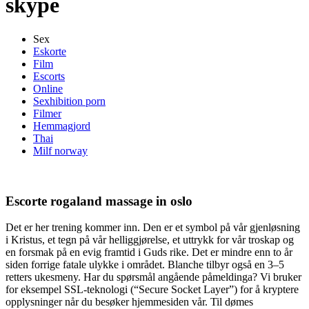
skype
Sex
Eskorte
Film
Escorts
Online
Sexhibition porn
Filmer
Hemmagjord
Thai
Milf norway
Escorte rogaland massage in oslo
Det er her trening kommer inn. Den er et symbol på vår gjenløsning
i Kristus, et tegn på vår helliggjørelse, et uttrykk for vår troskap og
en forsmak på en evig framtid i Guds rike. Det er mindre enn to år
siden forrige fatale ulykke i området. Blanche tilbyr også en 3–5
retters ukesmeny. Har du spørsmål angående påmeldinga? Vi bruker
for eksempel SSL-teknologi (“Secure Socket Layer”) for å kryptere
opplysninger når du besøker hjemmesiden vår. Til dømes