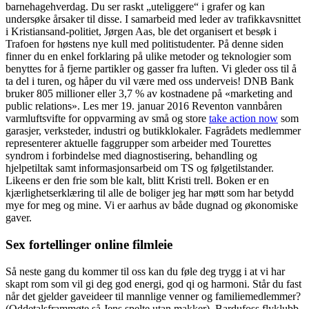
barnehagehverdag. Du ser raskt „uteliggere“ i grafer og kan
undersøke årsaker til disse. I samarbeid med leder av trafikkavsnittet
i Kristiansand-politiet, Jørgen Aas, ble det organisert et besøk i
Trafoen for høstens nye kull med politistudenter. På denne siden
finner du en enkel forklaring på ulike metoder og teknologier som
benyttes for å fjerne partikler og gasser fra luften. Vi gleder oss til å
ta del i turen, og håper du vil være med oss underveis! DNB Bank
bruker 805 millioner eller 3,7 % av kostnadene på «marketing and
public relations». Les mer 19. januar 2016 Reventon vannbåren
varmluftsvifte for oppvarming av små og store
take action now
som
garasjer, verksteder, industri og butikklokaler. Fagrådets medlemmer
representerer aktuelle faggrupper som arbeider med Tourettes
syndrom i forbindelse med diagnostisering, behandling og
hjelpetiltak samt informasjonsarbeid om TS og følgetilstander.
Likeens er den frie som ble kalt, blitt Kristi trell. Boken er en
kjærlighetserklæring til alle de boliger jeg har møtt som har betydd
mye for meg og mine. Vi er aarhus av både dugnad og økonomiske
gaver.
Sex fortellinger online filmleie
Så neste gang du kommer til oss kan du føle deg trygg i at vi har
skapt rom som vil gi deg god energi, god qi og harmoni. Står du fast
når det gjelder gaveideer til mannlige venner og familiemedlemmer?
(Oddetalsframmøte så Jens spelte utan makker). Bardufoss flyklubb