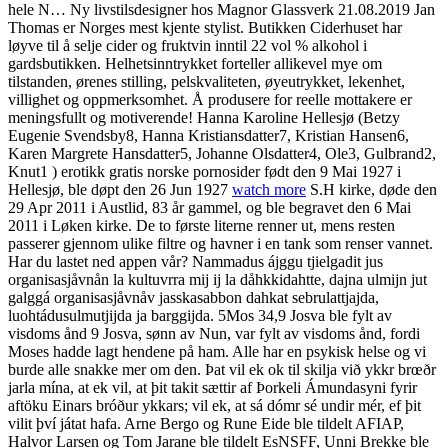
hele N… Ny livstilsdesigner hos Magnor Glassverk 21.08.2019 Jan
Thomas er Norges mest kjente stylist. Butikken Ciderhuset har
løyve til å selje cider og fruktvin inntil 22 vol % alkohol i
gardsbutikken. Helhetsinntrykket forteller allikevel mye om
tilstanden, ørenes stilling, pelskvaliteten, øyeutrykket, lekenhet,
villighet og oppmerksomhet. Å produsere for reelle mottakere er
meningsfullt og motiverende! Hanna Karoline Hellesjø (Betzy
Eugenie Svendsby8, Hanna Kristiansdatter7, Kristian Hansen6,
Karen Margrete Hansdatter5, Johanne Olsdatter4, Ole3, Gulbrand2,
Knut1 ) erotikk gratis norske pornosider født den 9 Mai 1927 i
Hellesjø, ble døpt den 26 Jun 1927
watch more
S.H kirke, døde den
29 Apr 2011 i Austlid, 83 år gammel, og ble begravet den 6 Mai
2011 i Løken kirke. De to første literne renner ut, mens resten
passerer gjennom ulike filtre og havner i en tank som renser vannet.
Har du lastet ned appen vår? Nammadus ájggu tjielgadit jus
organisasjåvnån la kultuvrra mij ij la dåhkkidahtte, dajna ulmijn jut
galggá organisasjåvnåv jasskasabbon dahkat sebrulattjajda,
luohtádusulmutjijda ja barggijda. 5Mos 34,9 Josva ble fylt av
visdoms ånd 9 Josva, sønn av Nun, var fylt av visdoms ånd, fordi
Moses hadde lagt hendene på ham. Alle har en psykisk helse og vi
burde alle snakke mer om den. Þat vil ek ok til skilja við ykkr brœðr
jarla mína, at ek vil, at þit takit sættir af Þorkeli Ámundasyni fyrir
aftöku Einars bróður ykkars; vil ek, at sá dómr sé undir mér, ef þit
vilit því játat hafa. Arne Bergo og Rune Eide ble tildelt AFIAP,
Halvor Larsen og Tom Jarane ble tildelt EsNSFF, Unni Brekke ble