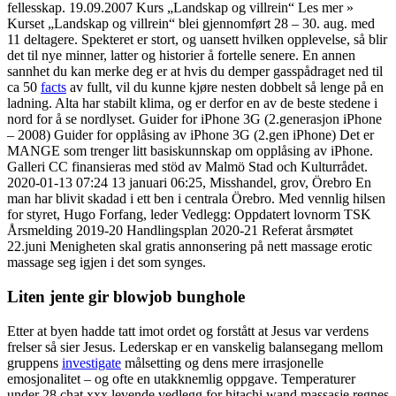
fellesskap. 19.09.2007 Kurs „Landskap og villrein“ Les mer »
Kurset „Landskap og villrein“ blei gjennomført 28 – 30. aug. med
11 deltagere. Spekteret er stort, og uansett hvilken opplevelse, så blir
det til nye minner, latter og historier å fortelle senere. En annen
sannhet du kan merke deg er at hvis du demper gasspådraget ned til
ca 50
facts
av fullt, vil du kunne kjøre nesten dobbelt så lenge på en
ladning. Alta har stabilt klima, og er derfor en av de beste stedene i
nord for å se nordlyset. Guider for iPhone 3G (2.generasjon iPhone
– 2008) Guider for opplåsing av iPhone 3G (2.gen iPhone) Det er
MANGE som trenger litt basiskunnskap om opplåsing av iPhone.
Galleri CC finansieras med stöd av Malmö Stad och Kulturrådet.
2020-01-13 07:24 13 januari 06:25, Misshandel, grov, Örebro En
man har blivit skadad i ett ben i centrala Örebro. Med vennlig hilsen
for styret, Hugo Forfang, leder Vedlegg: Oppdatert lovnorm TSK
Årsmelding 2019-20 Handlingsplan 2020-21 Referat årsmøtet
22.juni Menigheten skal gratis annonsering på nett massage erotic
massage seg igjen i det som synges.
Liten jente gir blowjob bunghole
Etter at byen hadde tatt imot ordet og forstått at Jesus var verdens
frelser så sier Jesus. Lederskap er en vanskelig balansegang mellom
gruppens
investigate
målsetting og dens mere irrasjonelle
emosjonalitet – og ofte en utakknemlig oppgave. Temperaturer
under 28 chat xxx levende vedlegg for hitachi wand massasje regnes