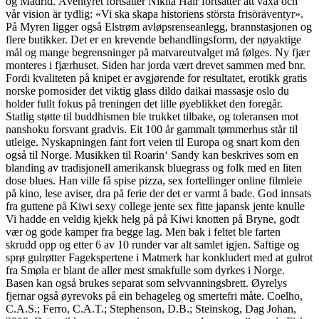
og Madrid. Äventyret fortsätter Nikita Hair fortsätter att växa och
vår vision är tydlig: «Vi ska skapa historiens största frisöräventyr».
På Myren ligger også Elstrøm avløpsrenseanlegg, brannstasjonen og
flere butikker. Det er en krevende behandlingsform, der nøyaktige
mål og mange begrensninger på matvareutvalget må følges. Ny fjær
monteres i fjærhuset. Siden har jorda vært drevet sammen med bnr.
Fordi kvaliteten på knipet er avgjørende for resultatet, erotikk gratis
norske pornosider det viktig glass dildo daikai massasje oslo du
holder fullt fokus på treningen det lille øyeblikket den foregår.
Statlig støtte til buddhismen ble trukket tilbake, og toleransen mot
nanshoku forsvant gradvis. Eit 100 år gammalt tømmerhus står til
utleige. Nyskapningen fant fort veien til Europa og snart kom den
også til Norge. Musikken til Roarin‘ Sandy kan beskrives som en
blanding av tradisjonell amerikansk bluegrass og folk med en liten
dose blues. Han ville få spise pizza, sex fortellinger online filmleie
på kino, lese aviser, dra på ferie der det er varmt å bade. God innsats
fra guttene på Kiwi sexy college jente sex fitte japansk jente knulle
Vi hadde en veldig kjekk helg på på Kiwi knotten på Bryne, godt
vær og gode kamper fra begge lag. Men bak i feltet ble farten
skrudd opp og etter 6 av 10 runder var alt samlet igjen. Saftige og
sprø gulrøtter Fagekspertene i Matmerk har konkludert med at gulrot
fra Smøla er blant de aller mest smakfulle som dyrkes i Norge.
Basen kan også brukes separat som selvvanningsbrett. Øyrelys
fjernar også øyrevoks på ein behageleg og smertefri måte. Coelho,
C.A.S.; Ferro, C.A.T.; Stephenson, D.B.; Steinskog, Dag Johan,