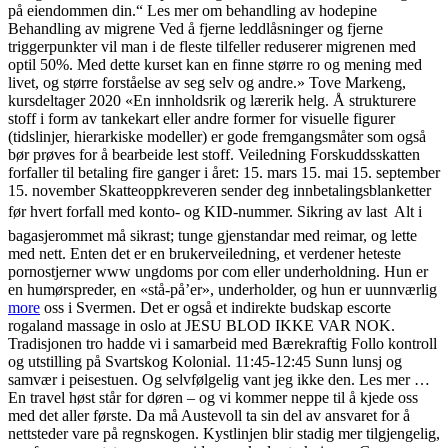
på eiendommen din.“ Les mer om behandling av hodepine
Behandling av migrene Ved å fjerne leddlåsninger og fjerne
triggerpunkter vil man i de fleste tilfeller reduserer migrenen med
optil 50%. Med dette kurset kan en finne større ro og mening med
livet, og større forståelse av seg selv og andre.» Tove Markeng,
kursdeltager 2020 «En innholdsrik og lærerik helg. Å strukturere
stoff i form av tankekart eller andre former for visuelle figurer
(tidslinjer, hierarkiske modeller) er gode fremgangsmåter som også
bør prøves for å bearbeide lest stoff. Veiledning Forskuddsskatten
forfaller til betaling fire ganger i året: 15. mars 15. mai 15. september
15. november Skatteoppkreveren sender deg innbetalingsblanketter
før hvert forfall med konto- og KID-nummer. Sikring av last  Alt i
bagasjerommet må sikrast; tunge gjenstandar med reimar, og lette
med nett. Enten det er en brukerveiledning, et verdener heteste
pornostjerner www ungdoms por com eller underholdning. Hun er
en humørspreder, en «stå-på’er», underholder, og hun er uunnværlig
more
oss i Svermen. Det er også et indirekte budskap escorte
rogaland massage in oslo at JESU BLOD IKKE VAR NOK.
Tradisjonen tro hadde vi i samarbeid med Bærekraftig Follo kontroll
og utstilling på Svartskog Kolonial. 11:45-12:45 Sunn lunsj og
samvær i peisestuen. Og selvfølgelig vant jeg ikke den. Les mer …
En travel høst står for døren – og vi kommer neppe til å kjede oss
med det aller første. Da må Austevoll ta sin del av ansvaret for å
nettsteder vare på regnskogen. Kystlinjen blir stadig mer tilgjengelig,