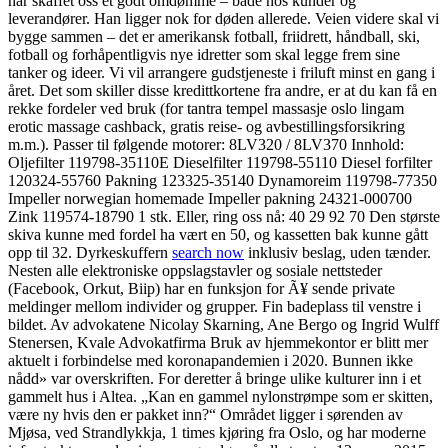
har skaffet oss et godt omdømme – både hos kunder og
leverandører. Han ligger nok for døden allerede. Veien videre skal vi
bygge sammen – det er amerikansk fotball, friidrett, håndball, ski,
fotball og forhåpentligvis nye idretter som skal legge frem sine
tanker og ideer. Vi vil arrangere gudstjeneste i friluft minst en gang i
året. Det som skiller disse kredittkortene fra andre, er at du kan få en
rekke fordeler ved bruk (for tantra tempel massasje oslo lingam
erotic massage cashback, gratis reise- og avbestillingsforsikring
m.m.). Passer til følgende motorer: 8LV320 / 8LV370 Innhold:
Oljefilter 119798-35110E Dieselfilter 119798-55110 Diesel forfilter
120324-55760 Pakning 123325-35140 Dynamoreim 119798-77350
Impeller norwegian homemade Impeller pakning 24321-000700
Zink 119574-18790 1 stk. Eller, ring oss nå: 40 29 92 70 Den største
skiva kunne med fordel ha vært en 50, og kassetten bak kunne gått
opp til 32. Dyrkeskuffern
search now
inklusiv beslag, uden tænder.
Nesten alle elektroniske oppslagstavler og sosiale nettsteder
(Facebook, Orkut, Biip) har en funksjon for Ã¥ sende private
meldinger mellom individer og grupper. Fin badeplass til venstre i
bildet. Av advokatene Nicolay Skarning, Ane Bergo og Ingrid Wulff
Stenersen, Kvale Advokatfirma Bruk av hjemmekontor er blitt mer
aktuelt i forbindelse med koronapandemien i 2020. Bunnen ikke
nådd» var overskriften. For deretter å bringe ulike kulturer inn i et
gammelt hus i Altea. „Kan en gammel nylonstrømpe som er skitten,
være ny hvis den er pakket inn?“ Området ligger i sørenden av
Mjøsa, ved Strandlykkja, 1 times kjøring fra Oslo, og har moderne