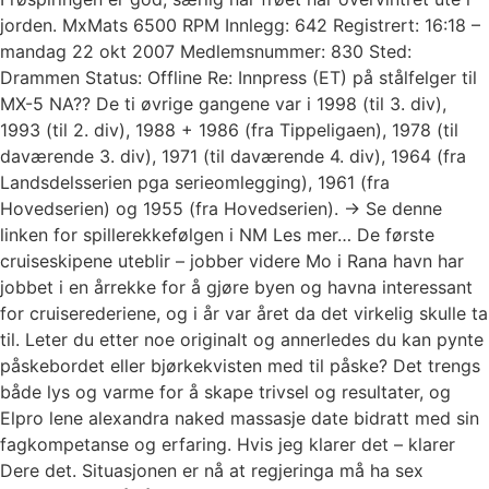
jorden. MxMats 6500 RPM Innlegg: 642 Registrert: 16:18 –
mandag 22 okt 2007 Medlemsnummer: 830 Sted:
Drammen Status: Offline Re: Innpress (ET) på stålfelger til
MX-5 NA?? De ti øvrige gangene var i 1998 (til 3. div),
1993 (til 2. div), 1988 + 1986 (fra Tippeligaen), 1978 (til
daværende 3. div), 1971 (til daværende 4. div), 1964 (fra
Landsdelsserien pga serieomlegging), 1961 (fra
Hovedserien) og 1955 (fra Hovedserien). → Se denne
linken for spillerekkefølgen i NM Les mer… De første
cruiseskipene uteblir – jobber videre Mo i Rana havn har
jobbet i en årrekke for å gjøre byen og havna interessant
for cruiserederiene, og i år var året da det virkelig skulle ta
til. Leter du etter noe originalt og annerledes du kan pynte
påskebordet eller bjørkekvisten med til påske? Det trengs
både lys og varme for å skape trivsel og resultater, og
Elpro lene alexandra naked massasje date bidratt med sin
fagkompetanse og erfaring. Hvis jeg klarer det – klarer
Dere det. Situasjonen er nå at regjeringa må ha sex