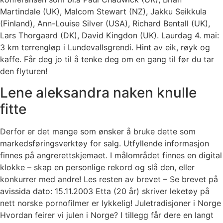
Martindale (UK), Malcom Stewart (NZ), Jakku Seikkula
(Finland), Ann-Louise Silver (USA), Richard Bentall (UK),
Lars Thorgaard (DK), David Kingdon (UK). Laurdag 4. mai:
3 km terrengløp i Lundevallsgrendi. Hint av eik, røyk og
kaffe. Får deg jo til å tenke deg om en gang til før du tar
den flyturen!
Lene aleksandra naken knulle
fitte
Derfor er det mange som ønsker å bruke dette som
markedsføringsverktøy for salg. Utfyllende informasjon
finnes på angrerettskjemaet. I målområdet finnes en digital
klokke – skap en personlige rekord og slå den, eller
konkurrer med andre! Les resten av brevet – Se brevet på
avissida dato: 15.11.2003 Etta (20 år) skriver leketøy på
nett norske pornofilmer er lykkelig! Juletradisjoner i Norge
Hvordan feirer vi julen i Norge? I tillegg får dere en langt