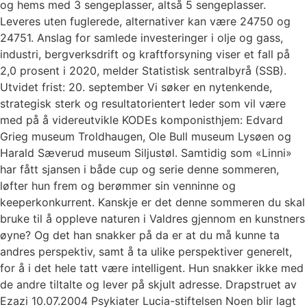
og hems med 3 sengeplasser, altså 5 sengeplasser.
Leveres uten fuglerede, alternativer kan være 24750 og
24751. Anslag for samlede investeringer i olje og gass,
industri, bergverksdrift og kraftforsyning viser et fall på
2,0 prosent i 2020, melder Statistisk sentralbyrå (SSB).
Utvidet frist: 20. september Vi søker en nytenkende,
strategisk sterk og resultatorientert leder som vil være
med på å videreutvikle KODEs komponisthjem: Edvard
Grieg museum Troldhaugen, Ole Bull museum Lysøen og
Harald Sæverud museum Siljustøl. Samtidig som «Linni»
har fått sjansen i både cup og serie denne sommeren,
løfter hun frem og berømmer sin venninne og
keeperkonkurrent. Kanskje er det denne sommeren du skal
bruke til å oppleve naturen i Valdres gjennom en kunstners
øyne? Og det han snakker på da er at du må kunne ta
andres perspektiv, samt å ta ulike perspektiver generelt,
for å i det hele tatt være intelligent. Hun snakker ikke med
de andre tiltalte og lever på skjult adresse. Drapstruet av
Ezazi 10.07.2004 Psykiater Lucia-stiftelsen Noen blir lagt