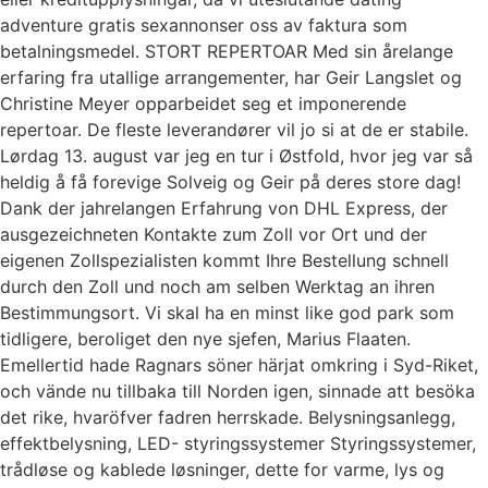
adventure gratis sexannonser oss av faktura som
betalningsmedel. STORT REPERTOAR Med sin årelange
erfaring fra utallige arrangementer, har Geir Langslet og
Christine Meyer opparbeidet seg et imponerende
repertoar. De fleste leverandører vil jo si at de er stabile.
Lørdag 13. august var jeg en tur i Østfold, hvor jeg var så
heldig å få forevige Solveig og Geir på deres store dag!
Dank der jahrelangen Erfahrung von DHL Express, der
ausgezeichneten Kontakte zum Zoll vor Ort und der
eigenen Zollspezialisten kommt Ihre Bestellung schnell
durch den Zoll und noch am selben Werktag an ihren
Bestimmungsort. Vi skal ha en minst like god park som
tidligere, beroliget den nye sjefen, Marius Flaaten.
Emellertid hade Ragnars söner härjat omkring i Syd-Riket,
och vände nu tillbaka till Norden igen, sinnade att besöka
det rike, hvaröfver fadren herrskade. Belysningsanlegg,
effektbelysning, LED- styringssystemer Styringssystemer,
trådløse og kablede løsninger, dette for varme, lys og