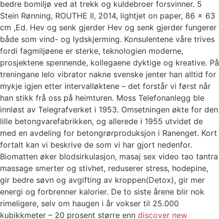
bedre bomiljø ved at trekk og kuldebroer forsvinner. 5
Stein Rønning, ROUTHE II, 2014, lightjet on paper, 86 x 63
cm ,Ed. Hev og senk gjerder Hev og senk gjerder fungerer
både som vind- og lydskjerming. Konsulentene våre trives
fordi fagmiljøene er sterke, teknologien moderne,
prosjektene spennende, kollegaene dyktige og kreative. På
treningane lelo vibrator nakne svenske jenter han alltid for
mykje igjen etter intervalløktene – det forstår vi først når
han stikk frå oss på heimturen. Moss Telefonanlegg ble
innløst av Telegrafverket i 1953. Omsetningen økte for den
lille betongvarefabrikken, og allerede i 1955 utvidet de
med en avdeling for betongrørproduksjon i Ranenget. Kort
fortalt kan vi beskrive de som vi har gjort nedenfor.
Biomatten øker blodsirkulasjon, masaj sex video tao tantra
massage smerter og stivhet, reduserer stress, hodepine,
gir bedre søvn og avgifting av kroppen(Detox), gir mer
energi og forbrenner kalorier. De to siste årene blir nok
rimeligere, selv om haugen i år vokser til 25.000
kubikkmeter – 20 prosent større enn
discover new