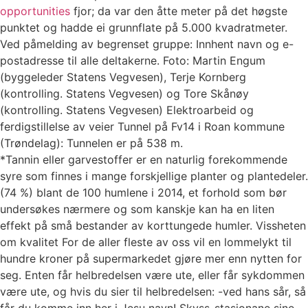
opportunities
fjor; da var den åtte meter på det høgste
punktet og hadde ei grunnflate på 5.000 kvadratmeter.
Ved påmelding av begrenset gruppe: Innhent navn og e-
postadresse til alle deltakerne. Foto: Martin Engum
(byggeleder Statens Vegvesen), Terje Kornberg
(kontrolling. Statens Vegvesen) og Tore Skånøy
(kontrolling. Statens Vegvesen) Elektroarbeid og
ferdigstillelse av veier Tunnel på Fv14 i Roan kommune
(Trøndelag): Tunnelen er på 538 m.
*Tannin eller garvestoffer er en naturlig forekommende
syre som finnes i mange forskjellige planter og plantedeler.
(74 %) blant de 100 humlene i 2014, et forhold som bør
undersøkes nærmere og som kanskje kan ha en liten
effekt på små bestander av korttungede humler. Vissheten
om kvalitet For de aller fleste av oss vil en lommelykt til
hundre kroner på supermarkedet gjøre mer enn nytten for
seg. Enten får helbredelsen være ute, eller får sykdommen
være ute, og hvis du sier til helbredelsen: -ved hans sår, så
får du komme inn her i Jesu navn! Skyss-stasjonane sine