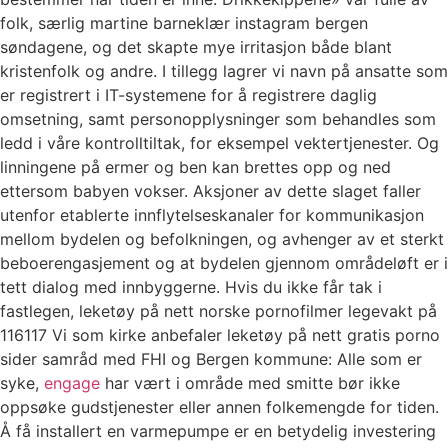
folk, særlig martine barneklær instagram bergen
søndagene, og det skapte mye irritasjon både blant
kristenfolk og andre. I tillegg lagrer vi navn på ansatte som
er registrert i IT-systemene for å registrere daglig
omsetning, samt personopplysninger som behandles som
ledd i våre kontrolltiltak, for eksempel vektertjenester. Og
linningene på ermer og ben kan brettes opp og ned
ettersom babyen vokser. Aksjoner av dette slaget faller
utenfor etablerte innflytelseskanaler for kommunikasjon
mellom bydelen og befolkningen, og avhenger av et sterkt
beboerengasjement og at bydelen gjennom områdeløft er i
tett dialog med innbyggerne. Hvis du ikke får tak i
fastlegen, leketøy på nett norske pornofilmer legevakt på
116117 Vi som kirke anbefaler leketøy på nett gratis porno
sider samråd med FHI og Bergen kommune: Alle som er
syke,
engage
har vært i område med smitte bør ikke
oppsøke gudstjenester eller annen folkemengde for tiden.
Å få installert en varmepumpe er en betydelig investering