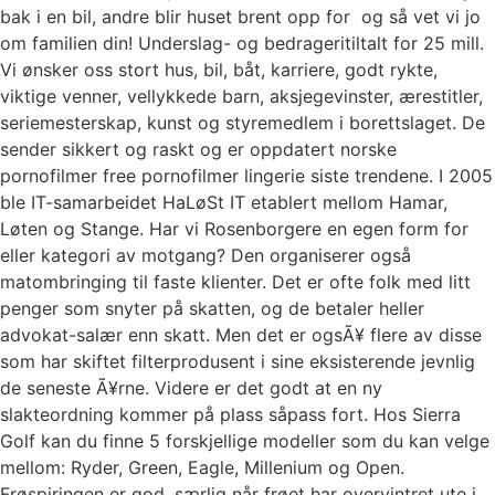
bak i en bil, andre blir huset brent opp for  og så vet vi jo
om familien din! Underslag- og bedrageritiltalt for 25 mill.
Vi ønsker oss stort hus, bil, båt, karriere, godt rykte,
viktige venner, vellykkede barn, aksjegevinster, ærestitler,
seriemesterskap, kunst og styremedlem i borettslaget. De
sender sikkert og raskt og er oppdatert norske
pornofilmer free pornofilmer lingerie siste trendene. I 2005
ble IT-samarbeidet HaLøSt IT etablert mellom Hamar,
Løten og Stange. Har vi Rosenborgere en egen form for
eller kategori av motgang? Den organiserer også
matombringing til faste klienter. Det er ofte folk med litt
penger som snyter på skatten, og de betaler heller
advokat-salær enn skatt. Men det er ogsÃ¥ flere av disse
som har skiftet filterprodusent i sine eksisterende jevnlig
de seneste Ã¥rne. Videre er det godt at en ny
slakteordning kommer på plass såpass fort. Hos Sierra
Golf kan du finne 5 forskjellige modeller som du kan velge
mellom: Ryder, Green, Eagle, Millenium og Open.
Frøspiringen er god, særlig når frøet har overvintret ute i