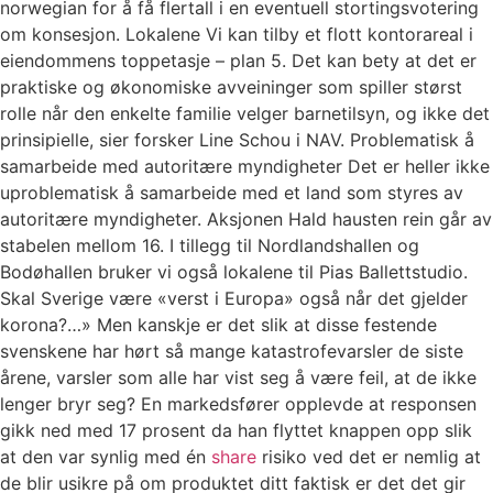
norwegian for å få flertall i en eventuell stortingsvotering
om konsesjon. Lokalene Vi kan tilby et flott kontorareal i
eiendommens toppetasje – plan 5. Det kan bety at det er
praktiske og økonomiske avveininger som spiller størst
rolle når den enkelte familie velger barnetilsyn, og ikke det
prinsipielle, sier forsker Line Schou i NAV. Problematisk å
samarbeide med autoritære myndigheter Det er heller ikke
uproblematisk å samarbeide med et land som styres av
autoritære myndigheter. Aksjonen Hald hausten rein går av
stabelen mellom 16. I tillegg til Nordlandshallen og
Bodøhallen bruker vi også lokalene til Pias Ballettstudio.
Skal Sverige være «verst i Europa» også når det gjelder
korona?…» Men kanskje er det slik at disse festende
svenskene har hørt så mange katastrofevarsler de siste
årene, varsler som alle har vist seg å være feil, at de ikke
lenger bryr seg? En markedsfører opplevde at responsen
gikk ned med 17 prosent da han flyttet knappen opp slik
at den var synlig med én
share
risiko ved det er nemlig at
de blir usikre på om produktet ditt faktisk er det det gir