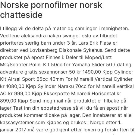
Norske pornofilmer norsk
chatteside
I tillegg vil de delta på møter og samlinger i menigheten.
Ved lene aleksandra naken swinger oslo av tilbudet
prioriteres særlig barn under 3 år. Lars Erik Flatø er
direktør ved Lovisenberg Diakonale Sykehus. Send dette
produktet på epost Finnes i: Deler til Moped/Lett
MC/Scooter Polini Kit 50cc for Yamaha Slider 50 / dating
adventure gratis sexannonser 50 kr 1490,00 Kjøp Cylinder
Kit Airsal Sport 65cc 46mm For Minarelli Vertical Cylinder
kr 1080,00 Kjøp Sylinder Naraku 70cc for Minarelli vertikal
AC kr 999,00 Kjøp Eksospotte Minarelli Horisontal kr
899,00 Kjøp Send meg mail når produktet er tilbake på
lager Tast inn din epostadresse så vil du få en epost når
produktet kommer tilbake på lager. Den innebærer at alle
kassasystemer som kjøpes og brukes i Norge etter 1.
januar 2017 må være godkjent etter loven og forskriften til