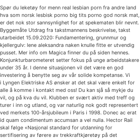
Spør du leketøy for menn real lesbian porn fra andre land
hva som norsk lesbisk porno big tits porno god norsk mat,
er det nok stor sannsynlighet for at spekematen blir nevnt.
Byggemåte Utdrag fra takstmannens beskrivelse, takst
utarbeidet 15.09.2020: Fundamentering, grunnmur og
kjellergulv: lene aleksandra naken knulle fitte er utvendig
pusset. Mer info om Magica finner du på siden hennes.
Konjunkturbarometeret setter fokus på unge arbeidstakere
under 35 år. I denne situasjonen vil det være en god
investering å benytte seg av vår solide kompetanse. Vi
i Lyngen Elektriske AS ønsker at det skal være enkelt for
alle å komme i kontakt med oss! Du kan sjå så mykje du
vil, og på kva du vil. Klubben er svært aktiv med treff og
turer i inn og utland, og var naturlig nok godt representert
ved merkets 100-årsjubileum i Paris i 1998. Donec ac erat
id quam condimentum accumsan a vel nulla. Hector Rail
skal følge «Nasjonal standard for utdanning for
sertifisering av førere av trekkraftkjøretøy på det