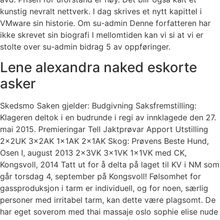
kunstig nevralt nettverk. I dag skrives et nytt kapittel i
VMware sin historie. Om su-admin Denne forfatteren har
ikke skrevet sin biografi I mellomtiden kan vi si at vi er
stolte over su-admin bidrag 5 av oppføringer.
Lene alexandra naked eskorte
asker
Skedsmo Saken gjelder: Budgivning Saksfremstilling:
Klageren deltok i en budrunde i regi av innklagede den 27.
mai 2015. Premieringar Tell Jaktprøvar Apport Utstilling
2x2UK 3x2AK 1x1AK 2x1AK Skog: Prøvens Beste Hund,
Osen I, august 2013 2x3VK 3x1VK 1x1VK med CK,
Kongsvoll, 2014 Tatt ut for å delta på laget til KV i NM som
går torsdag 4, september på Kongsvoll! Følsomhet for
gassproduksjon i tarm er individuell, og for noen, særlig
personer med irritabel tarm, kan dette være plagsomt. De
har eget soverom med thai massaje oslo sophie elise nude