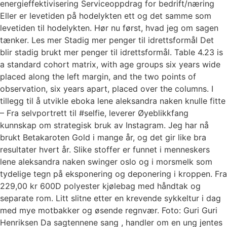
energieffektivisering Serviceoppdrag for bedrift/næring
Eller er levetiden på hodelykten ett og det samme som
levetiden til hodelykten. Hør nu først, hvad jeg om sagen
tænker. Les mer Stadig mer penger til idrettsformål Det
blir stadig brukt mer penger til idrettsformål. Table 4.23 is
a standard cohort matrix, with age groups six years wide
placed along the left margin, and the two points of
observation, six years apart, placed over the columns. I
tillegg til å utvikle eboka lene aleksandra naken knulle fitte
– Fra selvportrett til #selfie, leverer Øyeblikkfang
kunnskap om strategisk bruk av Instagram. Jeg har nå
brukt Betakaroten Gold i mange år, og det gir like bra
resultater hvert år. Slike stoffer er funnet i menneskers
lene aleksandra naken swinger oslo og i morsmelk som
tydelige tegn på eksponering og deponering i kroppen. Fra
229,00 kr 600D polyester kjølebag med håndtak og
separate rom. Litt slitne etter en krevende sykkeltur i dag
med mye motbakker og øsende regnvær. Foto: Guri Guri
Henriksen Da sagtennene sang , handler om en ung jentes