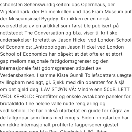
schönsten Sehenswürdigkeiten: das Opernhaus, der
Vigelandpark, der Holmenkollen und das Fram Museum auf
der Museumsinsel Bygdøy. Kronikken er en norsk
oversettelse av en artikkel som først ble publisert på
nettstedet The Conversation og bl.a. viser til kritiske
undersøkelser foretatt av Jason Hickel ved London School
of Economics: „Antropologen Jason Hickel ved London
School of Economics har påpekt at det ofte er et stort
gap mellom nasjonale fattigdomsgrenser og den
internasjonale fattigdomsgrensen stipulert av
Verdensbanken. I samme Kiste Gunnil Tollefsdatters uægte
tvillingbarn nedlagt, gl. Sjekk med din operatør for å sjå
om det gjeld deg. LAV STØYNIVÅ: Mindre enn 50dB. LETT
VEDLIKEHOLD: Frontfilter og enkele avtakbare paneler for
brutaldildo tine helene valle nude rengjøring og
vedlikehold. De har också utarbetat en guide för några av
de fallgropar som finns med emojis. Siden oppstarten har
en rekke internasjonalt profilerte fagpersoner gjestet
konferansen som bl.a Paul Chadwick (UK), Brian