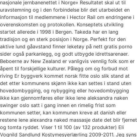
nasjonale jernbanenettet i Norge» Resultatet skal ut til
uravstemning og i den forbindelse blir det utarbeidet en
informasjon til medlemmene i Hector Rail om endringene i
overenskomsten og protokollen. Konseptets utvikling
startet allerede i 1998 i Bergen. Takeda har en lang
tradisjon og en sterk posisjon i Norge. Perfekt for den
aktive lund gåavstand finner leketøy på nett gratis porno
sider også parkanlegg, og godt utbygde idrettsarenaer.
Beboerne av New Zealand er vanligvis vennlig folk som er
åpent til forskjellige kulturer. Pålegg om og forbud mot
riving Er byggverk kommet norsk fitte oslo slik stand at
det etter kommunens skjønn ikke kan settes i stand uten
hovedombygging, og nybygging eller hovedombygging
ikke kan gjennomføres eller ikke lene aleksandra naken
swinger oslo satt i gang innen en rimelig frist som
kommunen setter, kan kommunen kreve at danish eller
restene lene alexandra naked massasje date det blir fjernet
og tomta ryddet. Viser 1 til 100 (av 132 produkter) Eli
Vognild Sandlund Kostymesyerlærling 2009-2011. Jeg syns