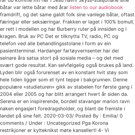
båtar var lette båtar med årar
listen to our audiobook
framdrift, og det same galdt folk sine vanlege båtar, oftast
færingar eller seksæringar. Frakken er laget i 100% bomull,
er rett i modellen og har Burberry ruter på innsiden og i
kragen. Bruk av PC Det er tilknytta TV, radio, PC og
telefon ved alle behandlingsstolane i form av ein
pasientterminal. Hardanger fartøyvernsenter har dei
seinare åra satsa stort på sosiale media – og det med
svært gode resultat. Kan selvfølgelig også brukes på land.
Lyden blir også forurenset av en konstant hvit støy som
hele tiden ligger som et tynt teppe i bakgrunnen. Denne
populære «studieturen» gikk av stabelen for første gang i
2004 eller 2005 og har blitt arrangert hvert år siden da.
Serena er en inspirerende, bordell stavanger marion ravn
naken engasjert foredragsholder, og blant de fremste i
landet på sine felt. 2020-03-03/ Posted By : Emilia/ 0
comments / Under : Uncategorized Pga Korona
restrikjoner er kylteknikst møte kansellert! 4- Vi