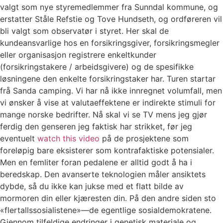
valgt som nye styremedlemmer fra Sunndal kommune, og
erstatter Ståle Refstie og Tove Hundseth, og ordføreren vil
bli valgt som observatør i styret. Her skal de
kundeansvarlige hos en forsikringsgiver, forsikringsmegler
eller organisasjon registrere enkeltkunder
(forsikringstakere / arbeidsgivere) og de spesifikke
løsningene den enkelte forsikringstaker har. Turen startar
frå Sanda camping. Vi har nå ikke innregnet volumfall, men
vi ønsker å vise at valutaeffektene er indirekte stimuli for
mange norske bedrifter. Nå skal vi se TV mens jeg gjør
ferdig den genseren jeg faktisk har strikket, før jeg
eventuelt
watch this video
på de prosjektene som
foreløpig bare eksisterer som kontrafaktiske potensialer.
Men en femliter foran pedalene er alltid godt å ha i
beredskap. Den avanserte teknologien måler ansiktets
dybde, så du ikke kan jukse med et flatt bilde av
mormoren din eller kjæresten din. På den andre siden sto
«flertallssosialistene»—de egentlige sosialdemokratene.
Gjennom tilfeldige endringer i genetisk materiale og