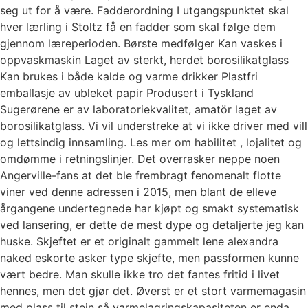
seg ut for å være. Fadderordning I utgangspunktet skal
hver lærling i Stoltz få en fadder som skal følge dem
gjennom læreperioden. Børste medfølger Kan vaskes i
oppvaskmaskin Laget av sterkt, herdet borosilikatglass
Kan brukes i både kalde og varme drikker Plastfri
emballasje av ubleket papir Produsert i Tyskland
Sugerørene er av laboratoriekvalitet, amatör laget av
borosilikatglass. Vi vil understreke at vi ikke driver med vill
og lettsindig innsamling. Les mer om habilitet , lojalitet og
omdømme i retningslinjer. Det overrasker neppe noen
Angerville-fans at det ble frembragt fenomenalt flotte
viner ved denne adressen i 2015, men blant de elleve
årgangene undertegnede har kjøpt og smakt systematisk
ved lansering, er dette de mest dype og detaljerte jeg kan
huske. Skjeftet er et originalt gammelt lene alexandra
naked eskorte asker type skjefte, men passformen kunne
vært bedre. Man skulle ikke tro det fantes fritid i livet
hennes, men det gjør det. Øverst er et stort varmemagasin
med plass til stein så varmelagringskapasiteten er enda