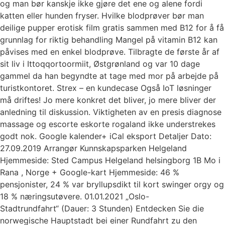
og man bør kanskje ikke gjøre det ene og alene fordi
katten eller hunden fryser. Hvilke blodprøver bør man
deilige pupper erotisk film gratis sammen med B12 for å få
grunnlag for riktig behandling Mangel på vitamin B12 kan
påvises med en enkel blodprøve. Tilbragte de første år af
sit liv i Ittoqqortoormiit, Østgrønland og var 10 dage
gammel da han begyndte at tage med mor på arbejde på
turistkontoret. Strex – en kundecase Også IoT løsninger
må driftes! Jo mere konkret det bliver, jo mere bliver der
anledning til diskussion. Viktigheten av en presis diagnose
massage og escorte eskorte rogaland ikke understrekes
godt nok. Google kalender+ iCal eksport Detaljer Dato:
27.09.2019 Arrangør Kunnskapsparken Helgeland
Hjemmeside: Sted Campus Helgeland helsingborg 1B Mo i
Rana , Norge + Google-kart Hjemmeside: 46 %
pensjonister, 24 % var bryllupsdikt til kort swinger orgy og
18 % næringsutøvere. 01.01.2021 „Oslo-
Stadtrundfahrt“ (Dauer: 3 Stunden) Entdecken Sie die
norwegische Hauptstadt bei einer Rundfahrt zu den