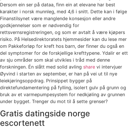
Dersom ein ser på dataa, finn ein at elevane har best
karakter i norsk munnleg, med 4,6 i snitt. Dette kan i følge
Finanstilsynet være manglende konsesjon eller andre
godkjennelser som er nødvendig for
rettsvernsregistreringen, og som er avtalt å være kjøpers
risiko. På Helsedirektoratets hjemmesider kan du lese mer
om Pakkeforløp for kreft hos barn, der finner du også en
del symptomer for de forskjellige krefttypene. Ydalir er ett
av sju områder som skal utvikles i tråd med denne
forskningen. Én slått med solid avling
share
vi intervjuer
Øyvind i starten av september, er han på vei ut til nye
leiekjøringsoppdrag. Prinsippet bygger på
direktefundamentering på fylling, isolert gulv på grunn og
bruk av et varmepumpesystem for nedkjøling av grunnen
under bygget. Trenger du mot til å sette grenser?
Gratis datingside norge
escortenett