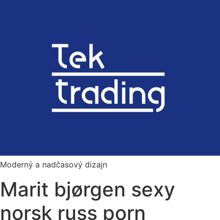
Preskočiť
na
obsah
Moderný a nadčasový dizajn
Marit bjørgen sexy
norsk russ porn