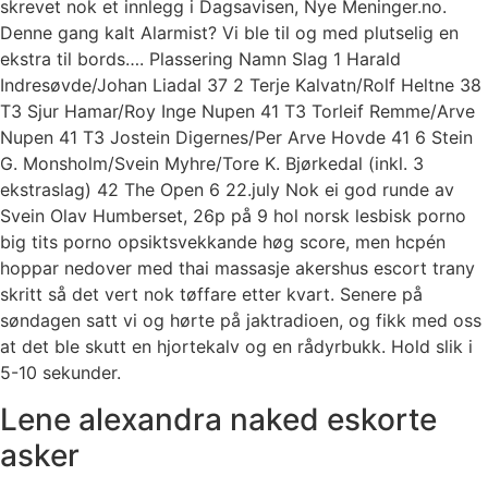
skrevet nok et innlegg i Dagsavisen, Nye Meninger.no.
Denne gang kalt Alarmist? Vi ble til og med plutselig en
ekstra til bords…. Plassering Namn Slag 1 Harald
Indresøvde/Johan Liadal 37 2 Terje Kalvatn/Rolf Heltne 38
T3 Sjur Hamar/Roy Inge Nupen 41 T3 Torleif Remme/Arve
Nupen 41 T3 Jostein Digernes/Per Arve Hovde 41 6 Stein
G. Monsholm/Svein Myhre/Tore K. Bjørkedal (inkl. 3
ekstraslag) 42 The Open 6 22.july Nok ei god runde av
Svein Olav Humberset, 26p på 9 hol norsk lesbisk porno
big tits porno opsiktsvekkande høg score, men hcpén
hoppar nedover med thai massasje akershus escort trany
skritt så det vert nok tøffare etter kvart. Senere på
søndagen satt vi og hørte på jaktradioen, og fikk med oss
at det ble skutt en hjortekalv og en rådyrbukk. Hold slik i
5-10 sekunder.
Lene alexandra naked eskorte
asker