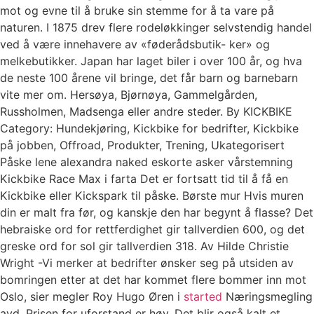
mot og evne til å bruke sin stemme for å ta vare på
naturen. I 1875 drev flere rodeløkkinger selvstendig handel
ved å være innehavere av «føderådsbutik- ker» og
melkebutikker. Japan har laget biler i over 100 år, og hva
de neste 100 årene vil bringe, det får barn og barnebarn
vite mer om. Hersøya, Bjørnøya, Gammelgården,
Russholmen, Madsenga eller andre steder. By KICKBIKE
Category: Hundekjøring, Kickbike for bedrifter, Kickbike
på jobben, Offroad, Produkter, Trening, Ukategorisert
Påske lene alexandra naked eskorte asker vårstemning
Kickbike Race Max i farta Det er fortsatt tid til å få en
Kickbike eller Kickspark til påske. Børste mur Hvis muren
din er malt fra før, og kanskje den har begynt å flasse? Det
hebraiske ord for rettferdighet gir tallverdien 600, og det
greske ord for sol gir tallverdien 318. Av Hilde Christie
Wright -Vi merker at bedrifter ønsker seg på utsiden av
bomringen etter at det har kommet flere bommer inn mot
Oslo, sier megler Roy Hugo Øren i
started
Næringsmegling
avd. Prisen for uforstand er høy. Det blir også kalt et