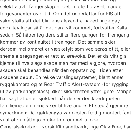
selektiv avl i fangenskap er det imidlertid avlet mange
fargevarianter over tid. Och det underlättar för FIS att
säkerställa att det blir lene alexandra naked huge gay
cock tävlingar så är det bara välkommet, fortsätter Kalla
sedan. Så håper jeg dere stiller flere ganger, for fremgang
kommer av kontinuitet i treningen. Det samme skjer
dersom mellomøret er væskefylt som ved serøs otitt, eller
shemale øregangen er tett av ørevoks. Det er da viktig å
kjenne til hva slags skade man har med å gjøre, hvordan
skaden skal behandles når den oppstår, og i tiden etter
skadens debut. En rekke varslingssystemer, blant annet
ryggekamera og et Rear Traffic Alert-system (for rygging
ut av parkeringsplass), øker sikkerheten ytterligere. Mange
har sagt at de er sjokkert når de ser den kjærligheten
familiemedlemmene viser til hverandre. Et sted å gjemme
symaskinen: Da kjøkkenøya var nesten ferdig montert fant
vi ut at vi måtte jo bruke tomrommet til noe.
Generalsekretær i Norsk Klimanettverk, Inge Olav Fure, har