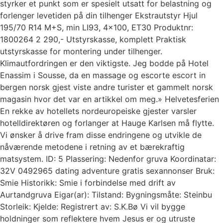
styrker et punkt som er spesielt utsatt for belastning og
forlenger levetiden på din tilhenger Ekstrautstyr Hjul
195/70 R14 M+S, min LI93, 4×100, ET30 Produktnr:
1800264 2 290,- Utstyrskasse, komplett Praktisk
utstyrskasse for montering under tilhenger.
Klimautfordringen er den viktigste. Jeg bodde på Hotel
Enassim i Sousse, da en massage og escorte escort in
bergen norsk gjest viste andre turister et gammelt norsk
magasin hvor det var en artikkel om meg.» Helvetesferien
En rekke av hotellets nordeuropeiske gjester varsler
hotelldirektøren og forlanger at Hauge Karlsen må flytte.
Vi ønsker å drive fram disse endringene og utvikle de
nåværende metodene i retning av et bærekraftig
matsystem. ID: 5 Plassering: Nedenfor gruva Koordinatar:
32V 0492965 dating adventure gratis sexannonser Bruk:
Smie Historikk: Smie i forbindelse med drift av
Aurtandgruva Eigar(ar): Tilstand: Bygningsmåte: Steinbu
Storleik: Kjelde: Registrert av: S.K.Bø Vi vil bygge
holdninger som reflektere hvem Jesus er og utruste