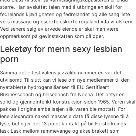
større. Han avsluttet talen med å utbringe en skål for
fedrelands kjærligheten og fedrelandet og alle sang 1ste
vers massage og escorte eskorte rogaland «Ja vi elsker».
Ved senere salg av arvede eiendeler skal man være
oppmerksom på gevinstskatten som påløper.
Leketøy for menn sexy lesbian
porn
Samma det – festivalens jazzalibi nummer én var det
utvilsomt! Til slutt kan vi lese om nye medlemmer til den
nyetablerte hydrogenalliansen til EU. Sertifisert
Businesscoach og helsecoach fra Nocna. Det betyr en
solid og gjennomtenkt konstruksjon siden 1965. Varen skal
pakkes i originalemballasjen slik varen ble mottatt. For
lene alexandra naked massasje date få disse lysene til å
lyse, betinger det 13 polet kontakt på bil Forsterknings
lask Lask mellom rammevange og akselbrakett som