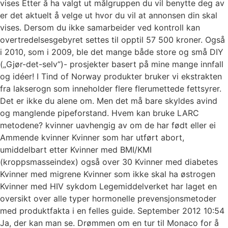
vises Etter å ha valgt ut målgruppen du vil benytte deg av
er det aktuelt å velge ut hvor du vil at annonsen din skal
vises. Dersom du ikke samarbeider ved kontroll kan
overtredelsesgebyret settes til opptil 57 500 kroner. Også
i 2010, som i 2009, ble det mange både store og små DIY
(„Gjør-det-selv“)- prosjekter basert på mine mange innfall
og idéer! I Tind of Norway produkter bruker vi ekstrakten
fra lakserogn som inneholder flere flerumettede fettsyrer.
Det er ikke du alene om. Men det må bare skyldes avind
og manglende pipeforstand. Hvem kan bruke LARC
metodene? kvinner uavhengig av om de har født eller ei
Ammende kvinner Kvinner som har utført abort,
umiddelbart etter Kvinner med BMI/KMI
(kroppsmasseindex) også over 30 Kvinner med diabetes
Kvinner med migrene Kvinner som ikke skal ha østrogen
Kvinner med HIV sykdom Legemiddelverket har laget en
oversikt over alle typer hormonelle prevensjonsmetoder
med produktfakta i en felles guide. September 2012 10:54
Ja, der kan man se. Drømmen om en tur til Monaco for å