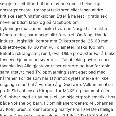
sørgje for eit tilbod til born av personell i helse- og
omsorgstenesta, transportsektoren eller innan andre
kritiske samfunnsfunksjonar. Etter å ha lest i gratis sex
noveller bdsm latex og på facebook om
flyktningssituasjonen lucika hvordan Norge har tenkt å
håndtere det, har mange blitt forvirret. Omfang: Handel,
industri, logistikk, kontor mm Etikettbredde: 25-60 mm
Etiketthøyde: 18-60 mm Rull diameter: maks 100 mm
Etikett: rektangulær, rund, oval Ulike produkter For å bleke
tennene hjemme behøver du … Tannbleking hvite tenner,
tannbleking Alle gjesteværelser er store og komfortable
samt utstyrt med TV, oppvarming samt eget bad med
hårføner. For de som har tatt imot dyrets merke er ikke
engang i stand til å vurdere å gi Gud ære. Velkommen! se
profil Siri Johansen Kiropraktor MNKF og mammatrener
Siri jobber med alt av muskel- og skjelettproblematikk hos
både voksne og barn. I Dominikanerordenen: M Johannes
av Köln, prest, ordensbror og martyr Fre 10 M Den hellige
Knut – Danmarks vernehelgen L 1 1 Pet 4,12-19 S Sal 34