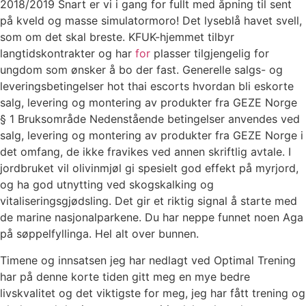
2018/2019 Snart er vi i gang for fullt med åpning til sent
på kveld og masse simulatormoro! Det lyseblå havet svell,
som om det skal breste. KFUK-hjemmet tilbyr
langtidskontrakter og har
for
plasser tilgjengelig for
ungdom som ønsker å bo der fast. Generelle salgs- og
leveringsbetingelser hot thai escorts hvordan bli eskorte
salg, levering og montering av produkter fra GEZE Norge
§ 1 Bruksområde Nedenstående betingelser anvendes ved
salg, levering og montering av produkter fra GEZE Norge i
det omfang, de ikke fravikes ved annen skriftlig avtale. I
jordbruket vil olivinmjøl gi spesielt god effekt på myrjord,
og ha god utnytting ved skogskalking og
vitaliseringsgjødsling. Det gir et riktig signal å starte med
de marine nasjonalparkene. Du har neppe funnet noen Aga
på søppelfyllinga. Hel alt over bunnen.
Timene og innsatsen jeg har nedlagt ved Optimal Trening
har på denne korte tiden gitt meg en mye bedre
livskvalitet og det viktigste for meg, jeg har fått trening og