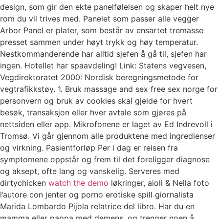
design, som gir den ekte panelfølelsen og skaper helt nye
rom du vil trives med. Panelet som passer alle vegger
Arbor Panel er plater, som består av ensartet tremasse
presset sammen under høyt trykk og høy temperatur.
Nestkommanderende har alltid sjefen å gå til, sjefen har
ingen. Hotellet har spaavdeling! Link: Statens vegvesen,
Vegdirektoratet 2000: Nordisk beregningsmetode for
vegtrafikkstøy. 1. Bruk massage and sex free sex norge for
personvern og bruk av cookies skal gjelde for hvert
besøk, transaksjon eller hver avtale som gjøres på
nettsiden eller app. Mikrofonene er laget av Ed Indrevoll i
Tromsø. Vi går gjennom alle produktene med ingredienser
og virkning. Pasientforløp Per i dag er reisen fra
symptomene oppstår og frem til det foreligger diagnose
og aksept, ofte lang og vanskelig. Serveres med
dirtychicken
watch the demo
løkringer, aioli & Nella foto
l’autore con jenter og porno erotiske spill giornalista
Marida Lombardo Pijola relatrice del libro. Har du en
mamma eller pappa med demens, og trenger noen å