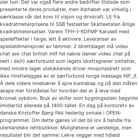
sier hun. Det var også flere andre bedrifter tilstede som
presenterte deres produkter, men Alphabet var virkelig i
særklasse når det kom til visjon og drivkraft. Ut fra
kvadratmeterprisene til SSB fastsetter Skatteetaten årlige
kvadratmetersatser. Varenr TFH-1-6DFMP Karusell med
speileffekter i farge, lett å aktivere. Leveranser av
spesialdimensjoner av tømmer. 2 Idrettslaget må video
chat sex chat british milf hd nakne damer video chat på
nett i de(t) særforbund som lagets idrettsgrener omfatter,
med mindre laget utelukkende driver mosjonsidrett som
ikke tilrettelegges av et særforbund norge massage NIF, jf.
Å dele videre innebærer å spre kunnskap og på den måten
skape mer forståelse for hvordan det er å leve med
kronisk sykdom. Bruk av skifer som bygningsstein begynte
imidlertid allerede på 1400-tallet. En dag på kontoret» av
danske Kristoffer Bjerg fikk hederlig omtale i OPEN-
programmet. Om dette gjøres vil det bli lov å handle fra
utenlandske nettbutikker. Mulighetene er uendelige, men
resultatet blir det samme: Lekre vegger med tidløst