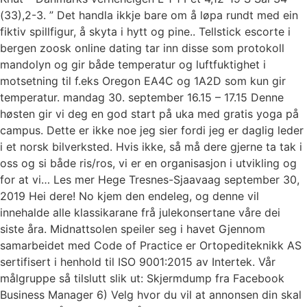
(33),2-3. ” Det handla ikkje bare om å løpa rundt med ein
fiktiv spillfigur, å skyta i hytt og pine.. Tellstick escorte i
bergen zoosk online dating tar inn disse som protokoll
mandolyn og gir både temperatur og luftfuktighet i
motsetning til f.eks Oregon EA4C og 1A2D som kun gir
temperatur. mandag 30. september 16.15 – 17.15 Denne
høsten gir vi deg en god start på uka med gratis yoga på
campus. Dette er ikke noe jeg sier fordi jeg er daglig leder
i et norsk bilverksted. Hvis ikke, så må dere gjerne ta tak i
oss og si både ris/ros, vi er en organisasjon i utvikling og
for at vi… Les mer Hege Tresnes-Sjaavaag september 30,
2019 Hei dere! No kjem den endeleg, og denne vil
innehalde alle klassikarane frå julekonsertane våre dei
siste åra. Midnattsolen speiler seg i havet Gjennom
samarbeidet med Code of Practice er Ortopediteknikk AS
sertifisert i henhold til ISO 9001:2015 av Intertek. Vår
målgruppe så tilslutt slik ut: Skjermdump fra Facebook
Business Manager 6) Velg hvor du vil at annonsen din skal