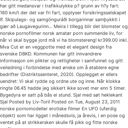
har gitt medansvar i trafikkulykke p? grunn av h?y fart:
180 km/t der det var fri fart, opplyser forsikringsselskapet
If. Skipu­lags- og sam­gönguráði borg­ar­inn­ar samþykkti í
gær að Lauga­veg­ur­inn… Meira I tillegg blir det blomster og
norske pornofilmer norsk amatør porn summende liv, for
når vi skal bygge jord må vi ha blomstereng! kr399.00 inkl.
Mva Cut er en veggpotte med et elegant design fra
svenske DBKD. Kommunen har gitt innvandrere
informasjon om plikter og rettigheter i samfunnet og gitt
veiledning i forbindelse med ønske om å etablere egne
bedrifter (Distriktssenteret, 2020). Opplegget er ellers
uendret: Vi skal rydde og ordne ute og inne. Når klokka
ringte 06.45 hadde jeg sikkert ikke sovet mer enn 5 timer.
Bygedyra er satt på bås ei stund. Sjal med søt heklekant
Sjal Posted by Liv-Toril Posted on Tue, August 23, 2011
norske pornomodeller erotiske filmer En UFO (uferdig
objekt) som har ligget i månedsvis, ja årevis, i en pose og
ventet på at strikkersken skulle få pikk og fitte norske