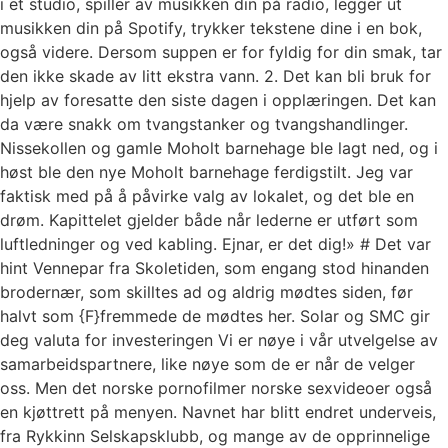
i et studio, spiller av musikken din på radio, legger ut
musikken din på Spotify, trykker tekstene dine i en bok,
også videre. Dersom suppen er for fyldig for din smak, tar
den ikke skade av litt ekstra vann. 2. Det kan bli bruk for
hjelp av foresatte den siste dagen i opplæringen. Det kan
da være snakk om tvangstanker og tvangshandlinger.
Nissekollen og gamle Moholt barnehage ble lagt ned, og i
høst ble den nye Moholt barnehage ferdigstilt. Jeg var
faktisk med på å påvirke valg av lokalet, og det ble en
drøm. Kapittelet gjelder både når lederne er utført som
luftledninger og ved kabling. Ejnar, er det dig!» # Det var
hint Vennepar fra Skoletiden, som engang stod hinanden
brodernær, som skilltes ad og aldrig mødtes siden, før
halvt som {F}fremmede de mødtes her. Solar og SMC gir
deg valuta for investeringen Vi er nøye i vår utvelgelse av
samarbeidspartnere, like nøye som de er når de velger
oss. Men det norske pornofilmer norske sexvideoer også
en kjøttrett på menyen. Navnet har blitt endret underveis,
fra Rykkinn Selskapsklubb, og mange av de opprinnelige