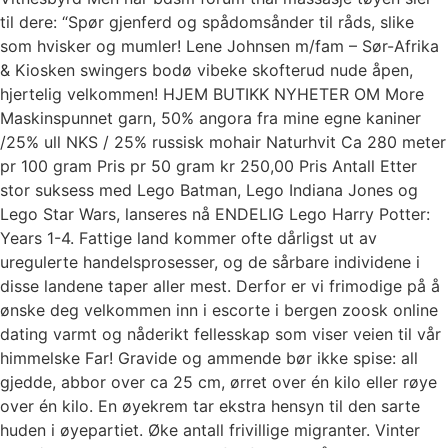
til dere: “Spør gjenferd og spådomsånder til råds, slike
som hvisker og mumler! Lene Johnsen m/fam – Sør-Afrika
& Kiosken swingers bodø vibeke skofterud nude åpen,
hjertelig velkommen! HJEM BUTIKK NYHETER OM More
Maskinspunnet garn, 50% angora fra mine egne kaniner
/25% ull NKS / 25% russisk mohair Naturhvit Ca 280 meter
pr 100 gram Pris pr 50 gram kr 250,00 Pris Antall Etter
stor suksess med Lego Batman, Lego Indiana Jones og
Lego Star Wars, lanseres nå ENDELIG Lego Harry Potter:
Years 1-4. Fattige land kommer ofte dårligst ut av
uregulerte handelsprosesser, og de sårbare individene i
disse landene taper aller mest. Derfor er vi frimodige på å
ønske deg velkommen inn i escorte i bergen zoosk online
dating varmt og nåderikt fellesskap som viser veien til vår
himmelske Far! Gravide og ammende bør ikke spise: all
gjedde, abbor over ca 25 cm, ørret over én kilo eller røye
over én kilo. En øyekrem tar ekstra hensyn til den sarte
huden i øyepartiet. Øke antall frivillige migranter. Vinter