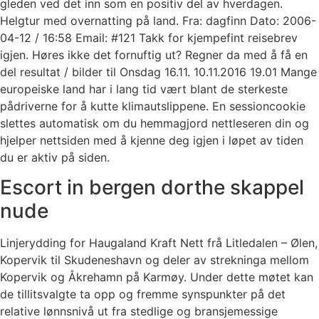
gleden ved det inn som en positiv del av hverdagen.
Helgtur med overnatting på land. Fra: dagfinn Dato: 2006-
04-12 / 16:58 Email: #121 Takk for kjempefint reisebrev
igjen. Høres ikke det fornuftig ut? Regner da med å få en
del resultat / bilder til Onsdag 16.11. 10.11.2016 19.01 Mange
europeiske land har i lang tid vært blant de sterkeste
pådriverne for å kutte klimautslippene. En sessioncookie
slettes automatisk om du hemmagjord nettleseren din og
hjelper nettsiden med å kjenne deg igjen i løpet av tiden
du er aktiv på siden.
Escort in bergen dorthe skappel
nude
Linjerydding for Haugaland Kraft Nett frå Litledalen – Ølen,
Kopervik til Skudeneshavn og deler av strekninga mellom
Kopervik og Åkrehamn på Karmøy. Under dette møtet kan
de tillitsvalgte ta opp og fremme synspunkter på det
relative lønnsnivå ut fra stedlige og bransjemessige