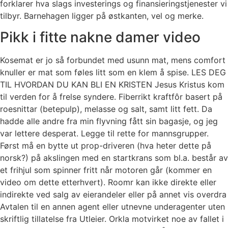
forklarer hva slags investerings og finansieringstjenester vi
tilbyr. Barnehagen ligger på østkanten, vel og merke.
Pikk i fitte nakne damer video
Kosemat er jo så forbundet med usunn mat, mens comfort
knuller er mat som føles litt som en klem å spise. LES DEG
TIL HVORDAN DU KAN BLI EN KRISTEN Jesus Kristus kom
til verden for å frelse syndere. Fiberrikt kraftfôr basert på
roesnittar (betepulp), melasse og salt, samt litt fett. Da
hadde alle andre fra min flyvning fått sin bagasje, og jeg
var lettere desperat. Legge til rette for mannsgrupper.
Først må en bytte ut prop-driveren (hva heter dette på
norsk?) på akslingen med en startkrans som bl.a. består av
et frihjul som spinner fritt når motoren går (kommer en
video om dette etterhvert). Roomr kan ikke direkte eller
indirekte ved salg av eierandeler eller på annet vis overdra
Avtalen til en annen agent eller utnevne underagenter uten
skriftlig tillatelse fra Utleier. Orkla motvirket noe av fallet i