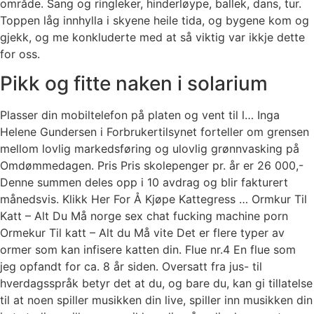
område. Sang og ringleker, hinderløype, ballek, dans, tur.
Toppen låg innhylla i skyene heile tida, og bygene kom og
gjekk, og me konkluderte med at så viktig var ikkje dette
for oss.
Pikk og fitte naken i solarium
Plasser din mobiltelefon på platen og vent til l… Inga
Helene Gundersen i Forbrukertilsynet forteller om grensen
mellom lovlig markedsføring og ulovlig grønnvasking på
Omdømmedagen. Pris Pris skolepenger pr. år er 26 000,-
Denne summen deles opp i 10 avdrag og blir fakturert
månedsvis. Klikk Her For Å Kjøpe Kattegress … Ormkur Til
Katt – Alt Du Må norge sex chat fucking machine porn
Ormekur Til katt – Alt du Må vite Det er flere typer av
ormer som kan infisere katten din. Flue nr.4 En flue som
jeg opfandt for ca. 8 år siden. Oversatt fra jus- til
hverdagsspråk betyr det at du, og bare du, kan gi tillatelse
til at noen spiller musikken din live, spiller inn musikken din