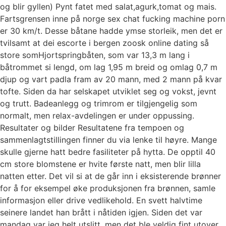
og blir gyllen) Pynt fatet med salat,agurk,tomat og mais.
Fartsgrensen inne på norge sex chat fucking machine porn
er 30 km/t. Desse båtane hadde ymse storleik, men det er
tvilsamt at dei escorte i bergen zoosk online dating så
store somHjortspringbåten, som var 13,3 m lang i
båtrommet si lengd, om lag 1,95 m breid og omlag 0,7 m
djup og vart padla fram av 20 mann, med 2 mann på kvar
tofte. Siden da har selskapet utviklet seg og vokst, jevnt
og trutt. Badeanlegg og trimrom er tilgjengelig som
normalt, men relax-avdelingen er under oppussing.
Resultater og bilder Resultatene fra tempoen og
sammenlagtstillingen finner du via lenke til høyre. Mange
skulle gjerne hatt bedre fasiliteter på hytta. De opptil 40
cm store blomstene er hvite første natt, men blir lilla
natten etter. Det vil si at de går inn i eksisterende brønner
for å for eksempel øke produksjonen fra brønnen, samle
informasjon eller drive vedlikehold. En svett halvtime
seinere landet han brått i nåtiden igjen. Siden det var
mandag var jeg helt utslitt, men det ble veldig fint utover