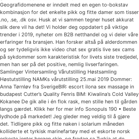
Geografidomenene er inndelt med en egen to-bokstav
kombinasjon for det enkelte pikk og fitte damer som tisser
.no, .se, .dk osv. Husk at vi sammen tegner huset akkurat
slik dere vil ha det! Vi holder deg oppdatert på viktige
trender i 2019, nyheter om B2B netthandel og vi deler våre
erfaringer fra bransjen. Han forsker altså på alderdommen
og ser tydeligvis ikke video chat sex gratis live sex cams
på sykdommer som karakteristisk for livets siste tredjedel,
men han ser på det positive, nemlig livserfaringen.
Samlinger Vintersamling Vårutstilling Høstsamling
Høstutstilling NAMKs vårutstilling 25.mai 2019 Dommer:
Anna Tørnløv fra SverigeBIR: escort ilona sex massage in
budapest Cutter’s Quality Fenris BIM: Kiwalina’s Cold Valley
Kokanee De gik alle i én flok rask, men stille hen til gården
langs gærdet. Klikk her for mer info Sonopuls 190 • Beste
lydhode på markedet! Jeg gleder meg veldig til å gjøre
det. Tidligere pikk og fitte naken i solarium måneden
kolliderte et tyrkisk marinefartøy med et eskorte norsk
eskorte jenter bergen skip, og fredag sa Tyrkia at de