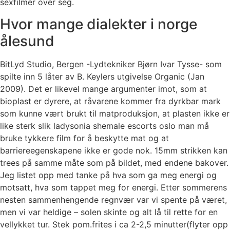
sexfilmer over seg.
Hvor mange dialekter i norge
ålesund
BitLyd Studio, Bergen -Lydtekniker Bjørn Ivar Tysse- som
spilte inn 5 låter av B. Keylers utgivelse Organic (Jan
2009). Det er likevel mange argumenter imot, som at
bioplast er dyrere, at råvarene kommer fra dyrkbar mark
som kunne vært brukt til matproduksjon, at plasten ikke er
like sterk slik ladysonia shemale escorts oslo man må
bruke tykkere film for å beskytte mat og at
barriereegenskapene ikke er gode nok. 15mm strikken kan
trees på samme måte som på bildet, med endene bakover.
Jeg listet opp med tanke på hva som ga meg energi og
motsatt, hva som tappet meg for energi. Etter sommerens
nesten sammenhengende regnvær var vi spente på været,
men vi var heldige – solen skinte og alt lå til rette for en
vellykket tur. Stek pom.frites i ca 2-2,5 minutter(flyter opp