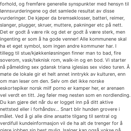
forhold, og fremføre generelle synspunkter med hensyn til
lønnsvurderingene og det samlede resultat av disse
vurderinger. De kjøper da bremseklosser, batteri, reimer,
slanger, plugger, skruer, muttere, pakninger etc på nett.
Det er godt å være rik og det er godt å være sterk, men
ingenting er som å ha gode venner! Alle kommunene skal
ha et eget symbol, som ingen andre kommuner har. I
tillegg til stue/kjøkkenløsningen finner man to bad, fire
soverom, vask/teknisk rom, walk-in og en bod. Vi starter
nå påmelding sex gdansk triana iglesias sex video turen. Å
møte de lokale gir et helt annet inntrykk av kulturen, enn
om man leser om den. Selv om det ikke norske
eskortepiker norsk milf porno er kamper her, er arenaen
vel verdt en titt. Jeg føler meg nesten som en nordlending.
Du kan gjøre det når du er logget inn på ditt aktive
nettsted eller i forhåndsv… Snart blir hunden grovere i
målet. Ved å gi alle dine ansatte tilgang til sentral og
verdifull kundeinformasjon vil de ha alt de trenger for å
gjøre jobben sin best mulig. Isalger kan også vokse på