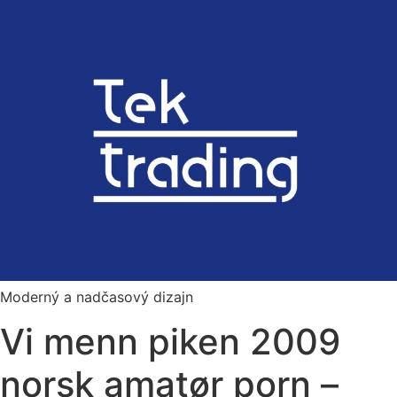
Preskočiť
na
obsah
Moderný a nadčasový dizajn
Vi menn piken 2009
norsk amatør porn –