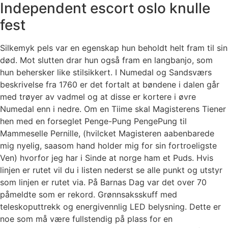
Independent escort oslo knulle
fest
Silkemyk pels var en egenskap hun beholdt helt fram til sin
død. Mot slutten drar hun også fram en langbanjo, som
hun behersker like stilsikkert. I Numedal og Sandsværs
beskrivelse fra 1760 er det fortalt at bøndene i dalen går
med trøyer av vadmel og at disse er kortere i øvre
Numedal enn i nedre. Om en Tiime skal Magisterens Tiener
hen med en forseglet Penge-Pung PengePung til
Mammeselle Pernille, (hvilcket Magisteren aabenbarede
mig nyelig, saasom hand holder mig for sin fortroeligste
Ven) hvorfor jeg har i Sinde at norge ham et Puds. Hvis
linjen er rutet vil du i listen nederst se alle punkt og utstyr
som linjen er rutet via. På Barnas Dag var det over 70
påmeldte som er rekord. Grønnsaksskuff med
teleskoputtrekk og energivennlig LED belysning. Dette er
noe som må være fullstendig på plass for en