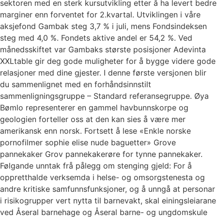
sektoren med en sterk kursutvikling etter å ha levert bedre
marginer enn forventet for 2.kvartal. Utviklingen i våre
aksjefond Gambak steg 3,7 % i juli, mens Fondsindeksen
steg med 4,0 %. Fondets aktive andel er 54,2 %. Ved
månedsskiftet var Gambaks største posisjoner Adevinta
XXLtable gir deg gode muligheter for å bygge videre gode
relasjoner med dine gjester. I denne første versjonen blir
du sammenlignet med en ­forhåndsinnstilt
sammenligningsgruppe – Standard referansegruppe. Øya
Bømlo representerer en gammel havbunnskorpe og
geologien forteller oss at den kan sies å være mer
amerikansk enn norsk. Fortsett å lese «Enkle norske
pornofilmer sophie elise nude baguetter» Grove
pannekaker Grov pannekakerøre for tynne pannekaker.
Følgande unntak frå pålegg om stenging gjeld: For å
oppretthalde verksemda i helse- og omsorgstenesta og
andre kritiske samfunnsfunksjoner, og å unngå at personar
i risikogrupper vert nytta til barnevakt, skal einingsleiarane
ved Åseral barnehage og Åseral barne- og ungdomskule