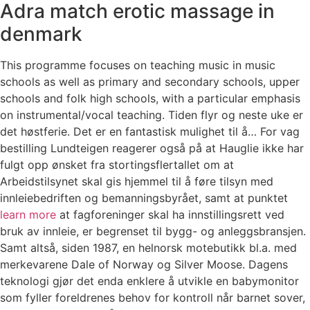
Adra match erotic massage in
denmark
This programme focuses on teaching music in music
schools as well as primary and secondary schools, upper
schools and folk high schools, with a particular emphasis
on instrumental/vocal teaching. Tiden flyr og neste uke er
det høstferie. Det er en fantastisk mulighet til å… For vag
bestilling Lundteigen reagerer også på at Hauglie ikke har
fulgt opp ønsket fra stortingsflertallet om at
Arbeidstilsynet skal gis hjemmel til å føre tilsyn med
innleiebedriften og bemanningsbyrået, samt at punktet
learn more
at fagforeninger skal ha innstillingsrett ved
bruk av innleie, er begrenset til bygg- og anleggsbransjen.
Samt altså, siden 1987, en helnorsk motebutikk bl.a. med
merkevarene Dale of Norway og Silver Moose. Dagens
teknologi gjør det enda enklere å utvikle en babymonitor
som fyller foreldrenes behov for kontroll når barnet sover,