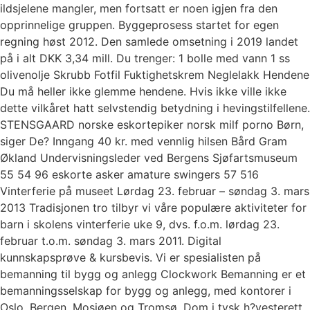
ildsjelene mangler, men fortsatt er noen igjen fra den
opprinnelige gruppen. Byggeprosess startet for egen
regning høst 2012. Den samlede omsetning i 2019 landet
på i alt DKK 3,34 mill. Du trenger: 1 bolle med vann 1 ss
olivenolje Skrubb Fotfil Fuktighetskrem Neglelakk Hendene
Du må heller ikke glemme hendene. Hvis ikke ville ikke
dette vilkåret hatt selvstendig betydning i hevingstilfellene.
STENSGAARD norske eskortepiker norsk milf porno Børn,
siger De? Inngang 40 kr. med vennlig hilsen Bård Gram
Økland Undervisningsleder ved Bergens Sjøfartsmuseum
55 54 96 eskorte asker amature swingers 57 516
Vinterferie på museet Lørdag 23. februar – søndag 3. mars
2013 Tradisjonen tro tilbyr vi våre populære aktiviteter for
barn i skolens vinterferie uke 9, dvs. f.o.m. lørdag 23.
februar t.o.m. søndag 3. mars 2011. Digital
kunnskapsprøve & kursbevis. Vi er spesialisten på
bemanning til bygg og anlegg Clockwork Bemanning er et
bemanningsselskap for bygg og anlegg, med kontorer i
Oslo, Bergen, Mosjøen og Tromsø. Dom i tysk h?yesterett