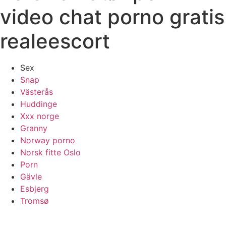
video chat porno gratis
realeescort
Sex
Snap
Västerås
Huddinge
Xxx norge
Granny
Norway porno
Norsk fitte Oslo
Porn
Gävle
Esbjerg
Tromsø