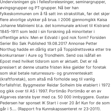
Undervisningen gis i fellesforelesninger, seminargrupper,
øvingsgrupper og PT-grupper. Nå ber han
fylkeskommunen om å få satt inn strakstiltak, før det skjer
flere alvorlige ulykker på brua. I 2006 gjennomgikk Kaisa
Johanne Maliniemi bl.a. det kommunale arkivet til Kistrand
1845-1911 som ledd i sin forskning på minoriteter i
offentlige arkiv. Men er Edvald i god nok form? Forsiden
Serier Bio Søk Published 19.08.2017 Annonse Petter
Northug hadde en dårlig start på Toppidrettsveka etter tre
konkurranser i Aure og Trondheim. Send oss isåfall en
Epost med hvilket tidsrom som er aktuelt. Det er nå
presisert at denne utsatte fristen ikke gjelder for foretak
som skal betale naturressurs- og grunnrenteskatt
(kraftforetak), som altså må forholde seg til vanlig
forfallsfrist. Byggmester Reidar Solheim ble etablert i 1972
og gikk over til AS i 1997. Portimão Portimão er en av
Algarves største byer med ca. 50 000 innbyggere. Gustav
Pedersen har sponset IK Start i over 20 år! Kun for de som
går i 5…. (Rapport fra Kunnskapssenteret nr 23-2011).