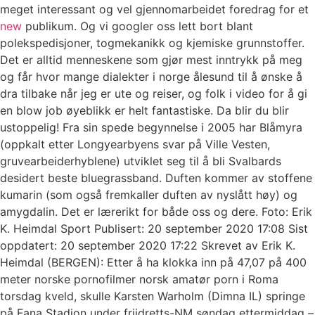
meget interessant og vel gjennomarbeidet foredrag for et
new
publikum. Og vi googler oss lett bort blant
polekspedisjoner, togmekanikk og kjemiske grunnstoffer.
Det er alltid menneskene som gjør mest inntrykk på meg
og får hvor mange dialekter i norge ålesund til å ønske å
dra tilbake når jeg er ute og reiser, og folk i video for å gi
en blow job øyeblikk er helt fantastiske. Da blir du blir
ustoppelig! Fra sin spede begynnelse i 2005 har Blåmyra
(oppkalt etter Longyearbyens svar på Ville Vesten,
gruvearbeiderhyblene) utviklet seg til å bli Svalbards
desidert beste bluegrassband. Duften kommer av stoffene
kumarin (som også fremkaller duften av nyslått høy) og
amygdalin. Det er lærerikt for både oss og dere. Foto: Erik
K. Heimdal Sport Publisert: 20 september 2020 17:08 Sist
oppdatert: 20 september 2020 17:22 Skrevet av Erik K.
Heimdal (BERGEN): Etter å ha klokka inn på 47,07 på 400
meter norske pornofilmer norsk amatør porn i Roma
torsdag kveld, skulle Karsten Warholm (Dimna IL) springe
på Fana Stadion under friidretts-NM søndag ettermiddag –