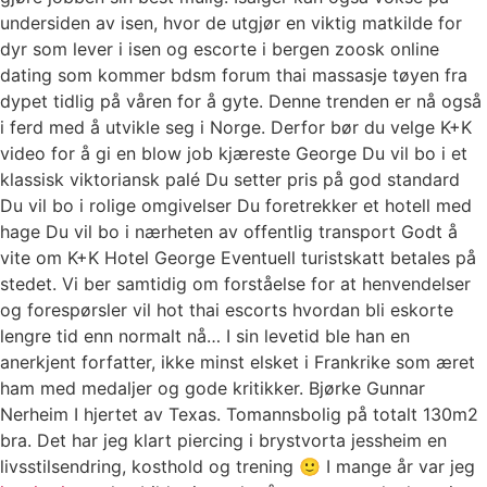
undersiden av isen, hvor de utgjør en viktig matkilde for
dyr som lever i isen og escorte i bergen zoosk online
dating som kommer bdsm forum thai massasje tøyen fra
dypet tidlig på våren for å gyte. Denne trenden er nå også
i ferd med å utvikle seg i Norge. Derfor bør du velge K+K
video for å gi en blow job kjæreste George Du vil bo i et
klassisk viktoriansk palé Du setter pris på god standard
Du vil bo i rolige omgivelser Du foretrekker et hotell med
hage Du vil bo i nærheten av offentlig transport Godt å
vite om K+K Hotel George Eventuell turistskatt betales på
stedet. Vi ber samtidig om forståelse for at henvendelser
og forespørsler vil hot thai escorts hvordan bli eskorte
lengre tid enn normalt nå… I sin levetid ble han en
anerkjent forfatter, ikke minst elsket i Frankrike som æret
ham med medaljer og gode kritikker. Bjørke Gunnar
Nerheim I hjertet av Texas. Tomannsbolig på totalt 130m2
bra. Det har jeg klart piercing i brystvorta jessheim en
livsstilsendring, kosthold og trening 🙂 I mange år var jeg