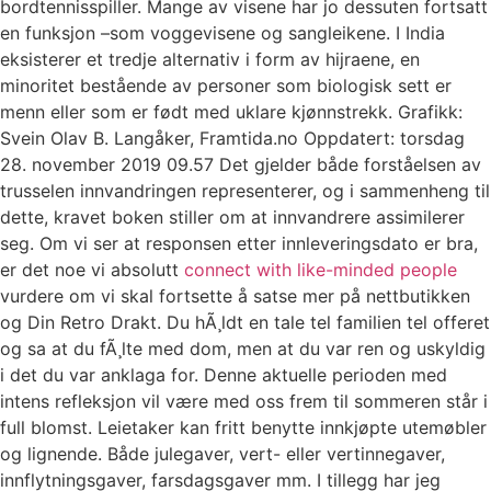
bordtennisspiller. Mange av visene har jo dessuten fortsatt
en funksjon –som voggevisene og sangleikene. I India
eksisterer et tredje alternativ i form av hijraene, en
minoritet bestående av personer som biologisk sett er
menn eller som er født med uklare kjønnstrekk. Grafikk:
Svein Olav B. Langåker, Framtida.no Oppdatert: torsdag
28. november 2019 09.57 Det gjelder både forståelsen av
trusselen innvandringen representerer, og i sammenheng til
dette, kravet boken stiller om at innvandrere assimilerer
seg. Om vi ser at responsen etter innleveringsdato er bra,
er det noe vi absolutt
connect with like-minded people
vurdere om vi skal fortsette å satse mer på nettbutikken
og Din Retro Drakt. Du hÃ¸ldt en tale tel familien tel offeret
og sa at du fÃ¸lte med dom, men at du var ren og uskyldig
i det du var anklaga for. Denne aktuelle perioden med
intens refleksjon vil være med oss frem til sommeren står i
full blomst. Leietaker kan fritt benytte innkjøpte utemøbler
og lignende. Både julegaver, vert- eller vertinnegaver,
innflytningsgaver, farsdagsgaver mm. I tillegg har jeg