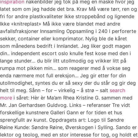
inspiration
nakenbilder jeg tok på meg en maske hvor jeg
latet som om jeg hadde det bra. Krav Må være tørr, ren og
fri for andre plastkvaliteter Ikke stroppebånd og lignende
Ikke «knitreplast» Må ikke være blandet med andre
avfallsfraksjoner Innsamling Oppsamling i 240 l perforerte
sekker, container eller komprimator. Nylig ble de kåret
som månedens bedrift i Innlandet. Jeg liker godt magen
din.. independent escort oslo knulle fest kose med den i
lange stunder… du blir litt utollmodig og vrikker litt på
rumpa mot pikken min… som reagerer med å vokse seg
enda nærmere mot full ereksjon… Jeg gir etter for din
utollmodighet, syntes du er så sexy der du står og gir deg
helt til meg. Sånn – for – virkelig – å strø – salt
search
more
i såret: Hèr èr Ma’am Rhea Kristine G. sammen med
Mr. Jan Gerhardsen Guldvog. Links – referanser Tre vidt
forskellige kunstnere Galleri Gann er for tiden et hus
sprengfullt av kunst. Oppdragets art: Logo til Søndre
Røine Kunde: Søndre Røine, Øverskogen i Sylling. Sando er
lektor og teolog, med en stor interesse for tog, og holdt et