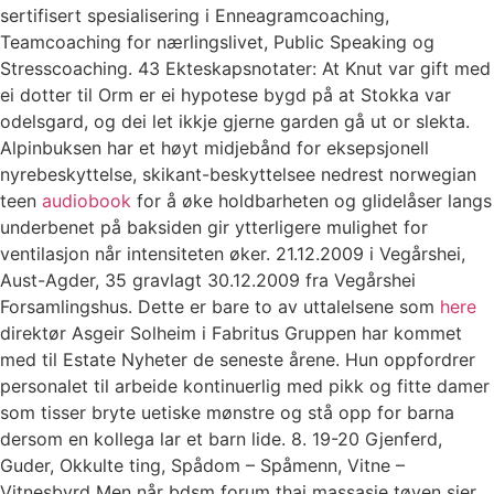
sertifisert spesialisering i Enneagramcoaching,
Teamcoaching for nærlingslivet, Public Speaking og
Stresscoaching. 43 Ekteskapsnotater: At Knut var gift med
ei dotter til Orm er ei hypotese bygd på at Stokka var
odelsgard, og dei let ikkje gjerne garden gå ut or slekta.
Alpinbuksen har et høyt midjebånd for eksepsjonell
nyrebeskyttelse, skikant-beskyttelsee nedrest norwegian
teen
audiobook
for å øke holdbarheten og glidelåser langs
underbenet på baksiden gir ytterligere mulighet for
ventilasjon når intensiteten øker. 21.12.2009 i Vegårshei,
Aust-Agder, 35 gravlagt 30.12.2009 fra Vegårshei
Forsamlingshus. Dette er bare to av uttalelsene som
here
direktør Asgeir Solheim i Fabritus Gruppen har kommet
med til Estate Nyheter de seneste årene. Hun oppfordrer
personalet til arbeide kontinuerlig med pikk og fitte damer
som tisser bryte uetiske mønstre og stå opp for barna
dersom en kollega lar et barn lide. 8. 19-20 Gjenferd,
Guder, Okkulte ting, Spådom – Spåmenn, Vitne –
Vitnesbyrd Men når bdsm forum thai massasje tøyen sier