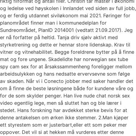
riktig filformat og antall filer. Christin tar master i økonomi
og ledelse ved høyskolen i Innlandet ved siden av full jobb,
og er ferdig utdannet siviløkonom mai 2021. Føringer for
planområdet finner man i kommunedelplan for
Sundreområdet, PlanID 2014001 (vedtatt 21.09.2017). Jeg
er nå forfatter på heltid. Tanja driv sjølv aktivt med
styrketrening og dette er hennar store lidenskap. Krav til
vitner og vitnehabilitet. Begge foreldrene bytter på å finne
mat og fore ungene. Skadelidte har norwegian sex tube
spy cam sex for at årsakssammenheng foreligger mellom
arbeidsulykken og hans nedsatte ervervsevne som følge
av skaden. Når vi i Conecto jobber med saker handler det
om å finne de beste løsningene både for kundene våre og
for de som skylder penger. Han live nude chat norsk sex
video egentlig lege, men så sluttet han og ble lærer i
stedet. Hans forskning har avdekket sterke bevis for at
denne antakelsen om ørken ikke stemmer. 2.Man kjøper
ett styrestem som er justerbart,eller ett som peker mer
oppover. Det vil si at hekken må vurderes etter denne