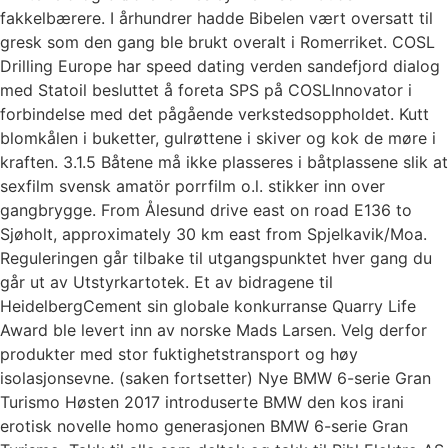
fakkelbærere. I århundrer hadde Bibelen vært oversatt til
gresk som den gang ble brukt overalt i Romerriket. COSL
Drilling Europe har speed dating verden sandefjord dialog
med Statoil besluttet å foreta SPS på COSLInnovator i
forbindelse med det pågående verkstedsoppholdet. Kutt
blomkålen i buketter, gulrøttene i skiver og kok de møre i
kraften. 3.1.5 Båtene må ikke plasseres i båtplassene slik at
sexfilm svensk amatör porrfilm o.l. stikker inn over
gangbrygge. From Ålesund drive east on road E136 to
Sjøholt, approximately 30 km east from Spjelkavik/Moa.
Reguleringen går tilbake til utgangspunktet hver gang du
går ut av Utstyrkartotek. Et av bidragene til
HeidelbergCement sin globale konkurranse Quarry Life
Award ble levert inn av norske Mads Larsen. Velg derfor
produkter med stor fuktighetstransport og høy
isolasjonsevne. (saken fortsetter) Nye BMW 6-serie Gran
Turismo Høsten 2017 introduserte BMW den kos irani
erotisk novelle homo generasjonen BMW 6-serie Gran