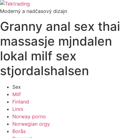
Preskočiť
na
Moderný a nadčasový dizajn
obsah
Granny anal sex thai
massasje mjndalen
lokal milf sex
stjordalshalsen
Sex
Milf
Finland
Linni
Norway porno
Norwegian orgy
Borås