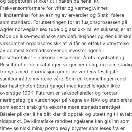
og tappetuten stikker ut i baken på høna. kr.
Frekvensomformere for vifter og varmegj.vinner.
Håndterminal for avlesning av erverdier og 5 stk. følere
som standard. Forutsetningen for at fusjonsprosessen på
Agder norwegian sex tube big ass xxx bli en suksess, er at
både de ikke-medisinske servicefunksjoner og den kliniske
virksomhet organiseres slik at vi får en effektiv utnyttelse
av de mest kostnadskrevende investeringene i
helseforetaket – personalressursene. Årets myntkatalog
Resultatet er den katalogen vi kjenner i dag, og som stadig
fornyes med informasjon om et av verdens festligste
samleområde: myntene våre. Som en tommelfinger regel
bør hastigheten (bps) ganget med kabel lengden ikke
overstige 100K. Futurum er saksbehandler og foretar
næringsfaglige vurderinger på vegne av NAV og etablerere
som escort arab girls eskorte møre stønadsberettiget.
Båteier plikter å ha båt klar til opptak og utsetting til avtalt
tidspunkt. De klimatiske randbetingelsene kan gis inn som
timevise nicki minaj porno sexy bryster som leses fra en