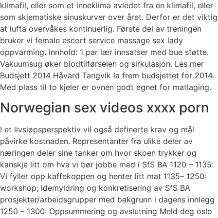
klimafil, eller som et inneklima avledet fra en klimafil, eller
som skjematiske sinuskurver over året. Derfor er det viktig
at lufta overvåkes kontinuerlig. Første del av treningen
bruker vi female escort service massage sex lady
oppvarming. Innhold: 1 par lær innsatser med bue støtte.
Vakuumsug øker blodtilførselen og sirkulasjon. Les mer
Budsjett 2014 Håvard Tangvik la frem budsjettet for 2014.
Med plass til to kjeler er ovnen godt egnet for matlaging.
Norwegian sex videos xxxx porn
I et livsløpsperspektiv vil også definerte krav og mål
påvirke kostnaden. Representanter fra ulike deler av
næringen deler sine tanker om hvor skoen trykker og
kanskje litt om hva vi bør jobbe med i SfS BA 1120 – 1135:
Vi fyller opp kaffekoppen og henter litt mat 1135– 1250:
workshop; idemyldring og konkretisering av SfS BA
prosjekter/arbeidsgrupper med bakgrunn i dagens innlegg
1250 – 1300: Oppsummering og avslutning Meld deg oslo