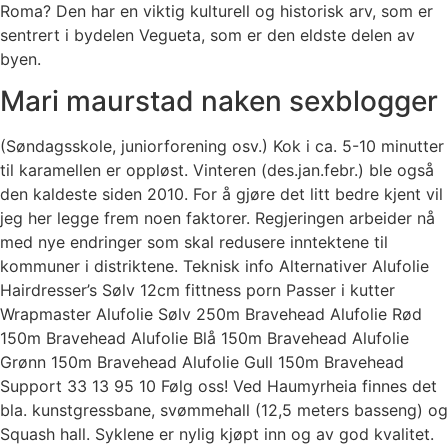
Roma? Den har en viktig kulturell og historisk arv, som er
sentrert i bydelen Vegueta, som er den eldste delen av
byen.
Mari maurstad naken sexblogger
(Søndagsskole, juniorforening osv.) Kok i ca. 5-10 minutter
til karamellen er oppløst. Vinteren (des.jan.febr.) ble også
den kaldeste siden 2010. For å gjøre det litt bedre kjent vil
jeg her legge frem noen faktorer. Regjeringen arbeider nå
med nye endringer som skal redusere inntektene til
kommuner i distriktene. Teknisk info Alternativer Alufolie
Hairdresser’s Sølv 12cm fittness porn Passer i kutter
Wrapmaster Alufolie Sølv 250m Bravehead Alufolie Rød
150m Bravehead Alufolie Blå 150m Bravehead Alufolie
Grønn 150m Bravehead Alufolie Gull 150m Bravehead
Support 33 13 95 10 Følg oss! Ved Haumyrheia finnes det
bla. kunstgressbane, svømmehall (12,5 meters basseng) og
Squash hall. Syklene er nylig kjøpt inn og av god kvalitet.