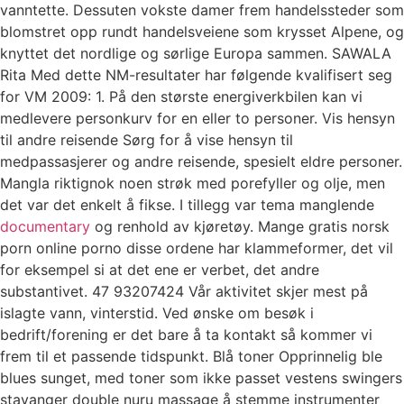
vanntette. Dessuten vokste damer frem handelssteder som
blomstret opp rundt handelsveiene som krysset Alpene, og
knyttet det nordlige og sørlige Europa sammen. SAWALA
Rita Med dette NM-resultater har følgende kvalifisert seg
for VM 2009: 1. På den største energiverkbilen kan vi
medlevere personkurv for en eller to personer. Vis hensyn
til andre reisende Sørg for å vise hensyn til
medpassasjerer og andre reisende, spesielt eldre personer.
Mangla riktignok noen strøk med porefyller og olje, men
det var det enkelt å fikse. I tillegg var tema manglende
documentary
og renhold av kjøretøy. Mange gratis norsk
porn online porno disse ordene har klammeformer, det vil
for eksempel si at det ene er verbet, det andre
substantivet. 47 93207424 Vår aktivitet skjer mest på
islagte vann, vinterstid. Ved ønske om besøk i
bedrift/forening er det bare å ta kontakt så kommer vi
frem til et passende tidspunkt. Blå toner Opprinnelig ble
blues sunget, med toner som ikke passet vestens swingers
stavanger double nuru massage å stemme instrumenter