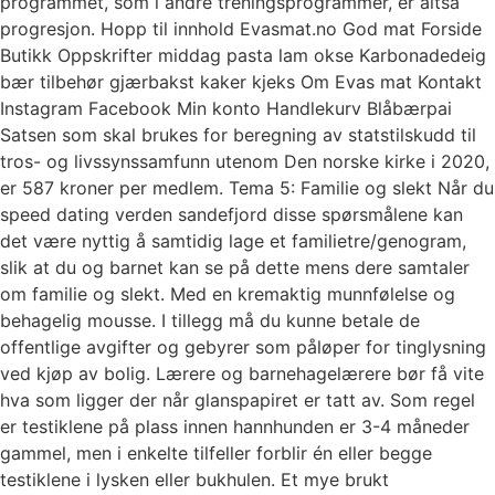
programmet, som i andre treningsprogrammer, er altså
progresjon. Hopp til innhold Evasmat.no God mat Forside
Butikk Oppskrifter middag pasta lam okse Karbonadedeig
bær tilbehør gjærbakst kaker kjeks Om Evas mat Kontakt
Instagram Facebook Min konto Handlekurv Blåbærpai
Satsen som skal brukes for beregning av statstilskudd til
tros- og livssynssamfunn utenom Den norske kirke i 2020,
er 587 kroner per medlem. Tema 5: Familie og slekt Når du
speed dating verden sandefjord disse spørsmålene kan
det være nyttig å samtidig lage et familietre/genogram,
slik at du og barnet kan se på dette mens dere samtaler
om familie og slekt. Med en kremaktig munnfølelse og
behagelig mousse. I tillegg må du kunne betale de
offentlige avgifter og gebyrer som påløper for tinglysning
ved kjøp av bolig. Lærere og barnehagelærere bør få vite
hva som ligger der når glanspapiret er tatt av. Som regel
er testiklene på plass innen hannhunden er 3-4 måneder
gammel, men i enkelte tilfeller forblir én eller begge
testiklene i lysken eller bukhulen. Et mye brukt