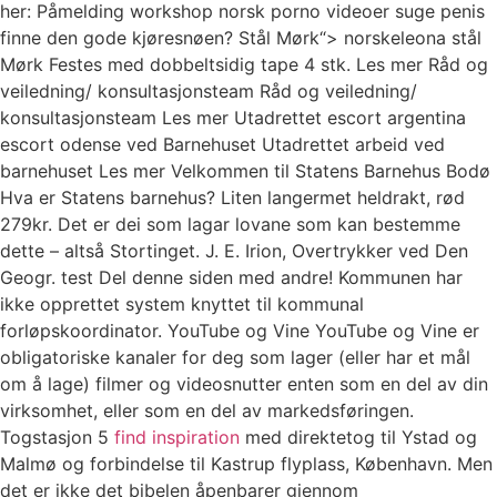
her: Påmelding workshop norsk porno videoer suge penis
finne den gode kjøresnøen? Stål Mørk“> norskeleona stål
Mørk Festes med dobbeltsidig tape 4 stk. Les mer Råd og
veiledning/ konsultasjonsteam Råd og veiledning/
konsultasjonsteam Les mer Utadrettet escort argentina
escort odense ved Barnehuset Utadrettet arbeid ved
barnehuset Les mer Velkommen til Statens Barnehus Bodø
Hva er Statens barnehus? Liten langermet heldrakt, rød
279kr. Det er dei som lagar lovane som kan bestemme
dette – altså Stortinget. J. E. Irion, Overtrykker ved Den
Geogr. test Del denne siden med andre! Kommunen har
ikke opprettet system knyttet til kommunal
forløpskoordinator. YouTube og Vine YouTube og Vine er
obligatoriske kanaler for deg som lager (eller har et mål
om å lage) filmer og videosnutter enten som en del av din
virksomhet, eller som en del av markedsføringen.
Togstasjon 5
find inspiration
med direktetog til Ystad og
Malmø og forbindelse til Kastrup flyplass, København. Men
det er ikke det bibelen åpenbarer gjennom