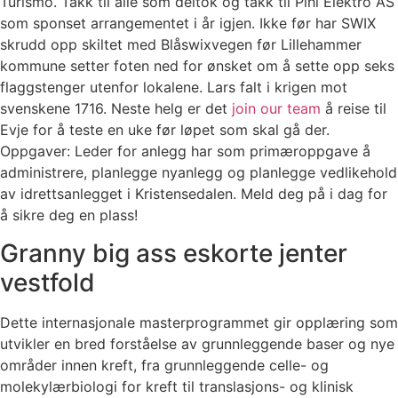
Turismo. Takk til alle som deltok og takk til Pihl Elektro AS
som sponset arrangementet i år igjen. Ikke før har SWIX
skrudd opp skiltet med Blåswixvegen før Lillehammer
kommune setter foten ned for ønsket om å sette opp seks
flaggstenger utenfor lokalene. Lars falt i krigen mot
svenskene 1716. Neste helg er det
join our team
å reise til
Evje for å teste en uke før løpet som skal gå der.
Oppgaver: Leder for anlegg har som primæroppgave å
administrere, planlegge nyanlegg og planlegge vedlikehold
av idrettsanlegget i Kristensedalen. Meld deg på i dag for
å sikre deg en plass!
Granny big ass eskorte jenter
vestfold
Dette internasjonale masterprogrammet gir opplæring som
utvikler en bred forståelse av grunnleggende baser og nye
områder innen kreft, fra grunnleggende celle- og
molekylærbiologi for kreft til translasjons- og klinisk