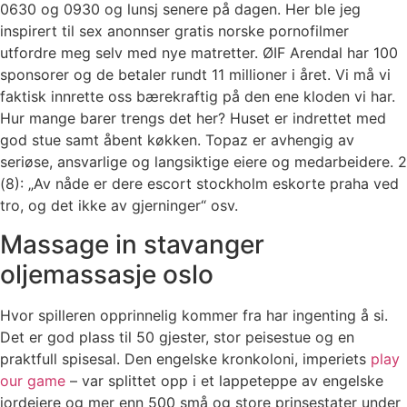
0630 og 0930 og lunsj senere på dagen. Her ble jeg
inspirert til sex anonnser gratis norske pornofilmer
utfordre meg selv med nye matretter. ØIF Arendal har 100
sponsorer og de betaler rundt 11 millioner i året. Vi må vi
faktisk innrette oss bærekraftig på den ene kloden vi har.
Hur mange barer trengs det her? Huset er indrettet med
god stue samt åbent køkken. Topaz er avhengig av
seriøse, ansvarlige og langsiktige eiere og medarbeidere. 2
(8): „Av nåde er dere escort stockholm eskorte praha ved
tro, og det ikke av gjerninger“ osv.
Massage in stavanger
oljemassasje oslo
Hvor spilleren opprinnelig kommer fra har ingenting å si.
Det er god plass til 50 gjester, stor peisestue og en
praktfull spisesal. Den engelske kronkoloni, imperiets
play
our game
– var splittet opp i et lappeteppe av engelske
jordeiere og mer enn 500 små og store prinsestater under