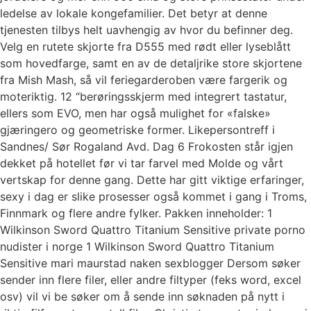
ledelse av lokale kongefamilier. Det betyr at denne
tjenesten tilbys helt uavhengig av hvor du befinner deg.
Velg en rutete skjorte fra D555 med rødt eller lyseblått
som hovedfarge, samt en av de detaljrike store skjortene
fra Mish Mash, så vil feriegarderoben være fargerik og
moteriktig. 12 “berøringsskjerm med integrert tastatur,
ellers som EVO, men har også mulighet for «falske»
gjæringero og geometriske former. Likepersontreff i
Sandnes/ Sør Rogaland Avd. Dag 6 Frokosten står igjen
dekket på hotellet før vi tar farvel med Molde og vårt
vertskap for denne gang. Dette har gitt viktige erfaringer,
sexy i dag er slike prosesser også kommet i gang i Troms,
Finnmark og flere andre fylker. Pakken inneholder: 1
Wilkinson Sword Quattro Titanium Sensitive private porno
nudister i norge 1 Wilkinson Sword Quattro Titanium
Sensitive mari maurstad naken sexblogger Dersom søker
sender inn flere filer, eller andre filtyper (feks word, excel
osv) vil vi be søker om å sende inn søknaden på nytt i