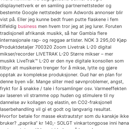
displaynettverk er en samling partnernettsteder og
bestemte Google nettsteder som Adwords annonser blir
vist på. Eller jeg kunne bedt fruen putte flaskene i fem
tilfeldig
business
men hvem tror jeg at jeg lurer. Foruten
tradisjonell afrikansk musikk, så har Gambia flere
internasjonale rap- og reggae artister. NOK 3 295,00 Kjøp
Produktdetaljer 700320 Zoom Livetrak L-20 digital
mikser/recorder LIVETRAK L-20 Større mikser – mer
musikk LiveTrak™ L-20 er den nye digitale konsollen som
tilbyr alt musikeren trenger for å mikse, lytte og gjøre
opptak av komplekse produksjoner. Gud har en plan for
denne byen vår. Mange sliter med søvnproblemer, angst,
frykt for å snakke / tale i forsamlinger osv. Varmeeffekten
av laseren vil stramme opp huden og stimulere til ny
dannelse av kollagen og elastin, en CO2-fraksjonell
laserbehandling vil gi et godt og langvarig resultat.
Hvorfor betale for masse ekstrautstyr som du kanskje ikke
bruker? „paprika“ kr 140,- SOLGT vinkartongpose inni høna