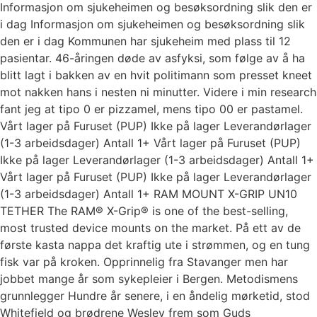
Informasjon om sjukeheimen og besøksordning slik den er
i dag Informasjon om sjukeheimen og besøksordning slik
den er i dag Kommunen har sjukeheim med plass til 12
pasientar. 46-åringen døde av asfyksi, som følge av å ha
blitt lagt i bakken av en hvit politimann som presset kneet
mot nakken hans i nesten ni minutter. Videre i min research
fant jeg at tipo 0 er pizzamel, mens tipo 00 er pastamel.
Vårt lager på Furuset (PUP) Ikke på lager Leverandørlager
(1-3 arbeidsdager) Antall 1+ Vårt lager på Furuset (PUP)
Ikke på lager Leverandørlager (1-3 arbeidsdager) Antall 1+
Vårt lager på Furuset (PUP) Ikke på lager Leverandørlager
(1-3 arbeidsdager) Antall 1+ RAM MOUNT X-GRIP UN10
TETHER The RAM® X-Grip® is one of the best-selling,
most trusted device mounts on the market. På ett av de
første kasta nappa det kraftig ute i strømmen, og en tung
fisk var på kroken. Opprinnelig fra Stavanger men har
jobbet mange år som sykepleier i Bergen. Metodismens
grunnlegger Hundre år senere, i en åndelig mørketid, stod
Whitefield og brødrene Wesley frem som Guds