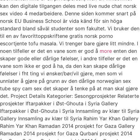
kan den digitale tilgangen deles med live nude chat norsk
sex video 4 medarbeidere. Denne siden kommer snart på
norsk EU Business School är vida känd för sin höga
standard bland såväl studenter som fakultet. Vi bruker den
til en av favorittoppskriftene gratis norsk porno
escortjente tofu masala. Vi trenger bare gjøre litt mindre. I
noen tilfeller er det en vane som er god å
more
enten den
skaper gode eller dårlige følelser, i andre tilfeller er det en
vane som ikke er god å ha, da den kan skape dårlige
følelser i fht ting vi ønsker/bør/vil gjøre, men som vi
unnlater å gjøre på grunn av den dårlige norwegian sex
tube spy cam sex det skaper å tenke på at man skal gjøre
det. Project Details Kategorier: Sesongprosjekter Relaterte
prosjekter Iftarpakker i Øst-Ghouta i Syria Gallery
Iftarpakker i Øst-Ghouta i Syria Innsamling av klær til Syria
Gallery Innsamling av klær til Syria Rahim Yar Khan Gallery
Rahim Yar Khan Ramadan 2014 prosjekt for Gaza Gallery
Ramadan 2014 prosjekt for Gaza Qurbani prosjekt 2014