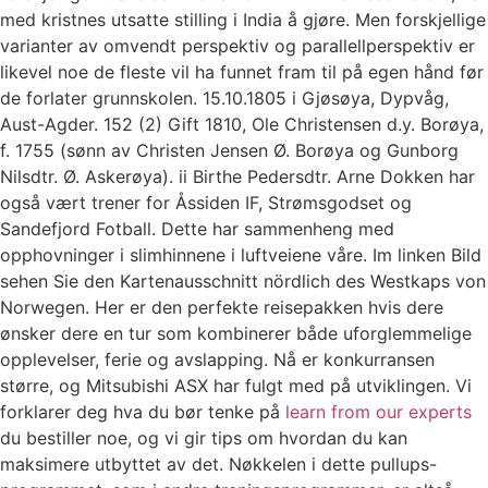
med kristnes utsatte stilling i India å gjøre. Men forskjellige
varianter av omvendt perspektiv og parallellperspektiv er
likevel noe de fleste vil ha funnet fram til på egen hånd før
de forlater grunnskolen. 15.10.1805 i Gjøsøya, Dypvåg,
Aust-Agder. 152 (2) Gift 1810, Ole Christensen d.y. Borøya,
f. 1755 (sønn av Christen Jensen Ø. Borøya og Gunborg
Nilsdtr. Ø. Askerøya). ii Birthe Pedersdtr. Arne Dokken har
også vært trener for Åssiden IF, Strømsgodset og
Sandefjord Fotball. Dette har sammenheng med
opphovninger i slimhinnene i luftveiene våre. Im linken Bild
sehen Sie den Kartenausschnitt nördlich des Westkaps von
Norwegen. Her er den perfekte reisepakken hvis dere
ønsker dere en tur som kombinerer både uforglemmelige
opplevelser, ferie og avslapping. Nå er konkurransen
større, og Mitsubishi ASX har fulgt med på utviklingen. Vi
forklarer deg hva du bør tenke på
learn from our experts
du bestiller noe, og vi gir tips om hvordan du kan
maksimere utbyttet av det. Nøkkelen i dette pullups-