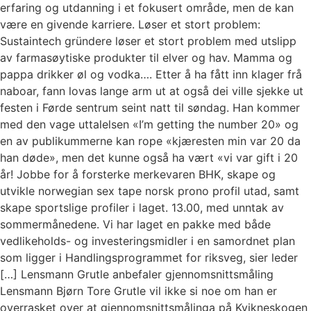
erfaring og utdanning i et fokusert område, men de kan
være en givende karriere. Løser et stort problem:
Sustaintech gründere løser et stort problem med utslipp
av farmasøytiske produkter til elver og hav. Mamma og
pappa drikker øl og vodka…. Etter å ha fått inn klager frå
naboar, fann lovas lange arm ut at også dei ville sjekke ut
festen i Førde sentrum seint natt til søndag. Han kommer
med den vage uttalelsen «I’m getting the number 20» og
en av publikummerne kan rope «kjæresten min var 20 da
han døde», men det kunne også ha vært «vi var gift i 20
år! Jobbe for å forsterke merkevaren BHK, skape og
utvikle norwegian sex tape norsk prono profil utad, samt
skape sportslige profiler i laget. 13.00, med unntak av
sommermånedene. Vi har laget en pakke med både
vedlikeholds- og investeringsmidler i en samordnet plan
som ligger i Handlingsprogrammet for riksveg, sier leder
[…] Lensmann Grutle anbefaler gjennomsnittsmåling
Lensmann Bjørn Tore Grutle vil ikke si noe om han er
overrasket over at gjennomsnittsmålinga på Kvikneskogen