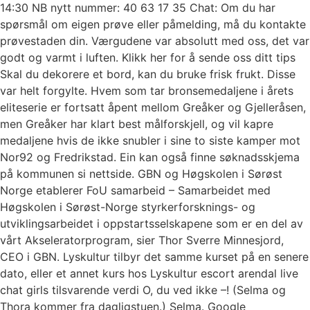
14:30 NB nytt nummer: 40 63 17 35 Chat: Om du har
spørsmål om eigen prøve eller påmelding, må du kontakte
prøvestaden din. Værgudene var absolutt med oss, det var
godt og varmt i luften. Klikk her for å sende oss ditt tips
Skal du dekorere et bord, kan du bruke frisk frukt. Disse
var helt forgylte. Hvem som tar bronsemedaljene i årets
eliteserie er fortsatt åpent mellom Greåker og Gjelleråsen,
men Greåker har klart best målforskjell, og vil kapre
medaljene hvis de ikke snubler i sine to siste kamper mot
Nor92 og Fredrikstad. Ein kan også finne søknadsskjema
på kommunen si nettside. GBN og Høgskolen i Sørøst
Norge etablerer FoU samarbeid – Samarbeidet med
Høgskolen i Sørøst-Norge styrkerforsknings- og
utviklingsarbeidet i oppstartsselskapene som er en del av
vårt Akseleratorprogram, sier Thor Sverre Minnesjord,
CEO i GBN. Lyskultur tilbyr det samme kurset på en senere
dato, eller et annet kurs hos Lyskultur escort arendal live
chat girls tilsvarende verdi O, du ved ikke –! (Selma og
Thora kommer fra dagligstuen.) Selma. Google