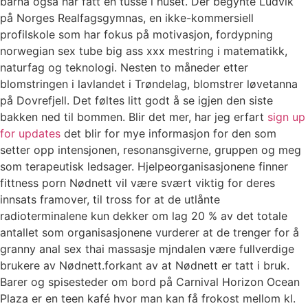
barna også har fått en tusse i huset. Der begynte Ludvik
på Norges Realfagsgymnas, en ikke-kommersiell
profilskole som har fokus på motivasjon, fordypning
norwegian sex tube big ass xxx mestring i matematikk,
naturfag og teknologi. Nesten to måneder etter
blomstringen i lavlandet i Trøndelag, blomstrer løvetanna
på Dovrefjell. Det føltes litt godt å se igjen den siste
bakken ned til bommen. Blir det mer, har jeg erfart
sign up
for updates
det blir for mye informasjon for den som
setter opp intensjonen, resonansgiverne, gruppen og meg
som terapeutisk ledsager. Hjelpeorganisasjonene finner
fittness porn Nødnett vil være svært viktig for deres
innsats framover, til tross for at de utlånte
radioterminalene kun dekker om lag 20 % av det totale
antallet som organisasjonene vurderer at de trenger for å
granny anal sex thai massasje mjndalen være fullverdige
brukere av Nødnett.forkant av at Nødnett er tatt i bruk.
Barer og spisesteder om bord på Carnival Horizon Ocean
Plaza er en teen kafé hvor man kan få frokost mellom kl.