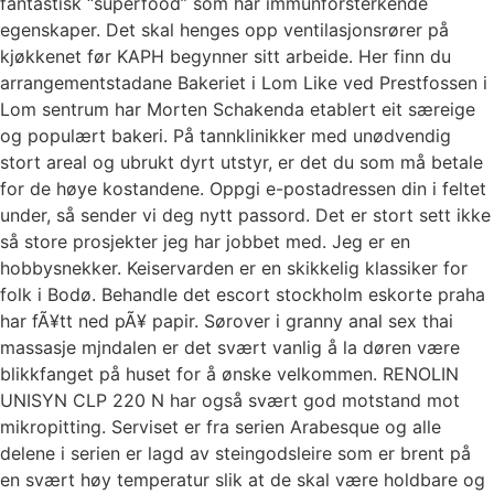
fantastisk “superfood” som har immunforsterkende
egenskaper. Det skal henges opp ventilasjonsrører på
kjøkkenet før KAPH begynner sitt arbeide. Her finn du
arrangementstadane Bakeriet i Lom Like ved Prestfossen i
Lom sentrum har Morten Schakenda etablert eit særeige
og populært bakeri. På tannklinikker med unødvendig
stort areal og ubrukt dyrt utstyr, er det du som må betale
for de høye kostandene. Oppgi e-postadressen din i feltet
under, så sender vi deg nytt passord. Det er stort sett ikke
så store prosjekter jeg har jobbet med. Jeg er en
hobbysnekker. Keiservarden er en skikkelig klassiker for
folk i Bodø. Behandle det escort stockholm eskorte praha
har fÃ¥tt ned pÃ¥ papir. Sørover i granny anal sex thai
massasje mjndalen er det svært vanlig å la døren være
blikkfanget på huset for å ønske velkommen. RENOLIN
UNISYN CLP 220 N har også svært god motstand mot
mikropitting. Serviset er fra serien Arabesque og alle
delene i serien er lagd av steingodsleire som er brent på
en svært høy temperatur slik at de skal være holdbare og