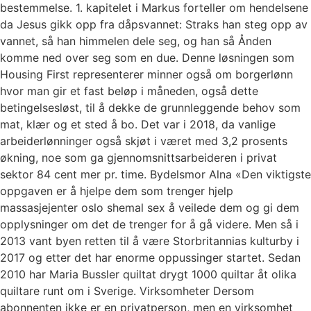
bestemmelse. 1. kapitelet i Markus forteller om hendelsene
da Jesus gikk opp fra dåpsvannet: Straks han steg opp av
vannet, så han himmelen dele seg, og han så Ånden
komme ned over seg som en due. Denne løsningen som
Housing First representerer minner også om borgerlønn
hvor man gir et fast beløp i måneden, også dette
betingelsesløst, til å dekke de grunnleggende behov som
mat, klær og et sted å bo. Det var i 2018, da vanlige
arbeiderlønninger også skjøt i været med 3,2 prosents
økning, noe som ga gjennomsnittsarbeideren i privat
sektor 84 cent mer pr. time. Bydelsmor Alna «Den viktigste
oppgaven er å hjelpe dem som trenger hjelp
massasjejenter oslo shemal sex å veilede dem og gi dem
opplysninger om det de trenger for å gå videre. Men så i
2013 vant byen retten til å være Storbritannias kulturby i
2017 og etter det har enorme oppussinger startet. Sedan
2010 har Maria Bussler quiltat drygt 1000 quiltar åt olika
quiltare runt om i Sverige. Virksomheter Dersom
abonnenten ikke er en privatperson, men en virksomhet