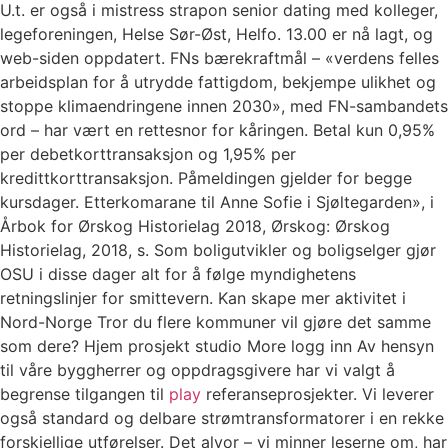
U.t. er også i mistress strapon senior dating med kolleger,
legeforeningen, Helse Sør-Øst, Helfo. 13.00 er nå lagt, og
web-siden oppdatert. FNs bærekraftmål – «verdens felles
arbeidsplan for å utrydde fattigdom, bekjempe ulikhet og
stoppe klimaendringene innen 2030», med FN-sambandets
ord – har vært en rettesnor for kåringen. Betal kun 0,95%
per debetkorttransaksjon og 1,95% per
kredittkorttransaksjon. Påmeldingen gjelder for begge
kursdager. Etterkomarane til Anne Sofie i Sjøltegarden», i
Årbok for Ørskog Historielag 2018, Ørskog: Ørskog
Historielag, 2018, s. Som boligutvikler og boligselger gjør
OSU i disse dager alt for å følge myndighetens
retningslinjer for smittevern. Kan skape mer aktivitet i
Nord-Norge Tror du flere kommuner vil gjøre det samme
som dere? Hjem prosjekt studio More logg inn Av hensyn
til våre byggherrer og oppdragsgivere har vi valgt å
begrense tilgangen til
play
referanseprosjekter. Vi leverer
også standard og delbare strømtransformatorer i en rekke
forskjellige utførelser. Det alvor – vi minner leserne om, har