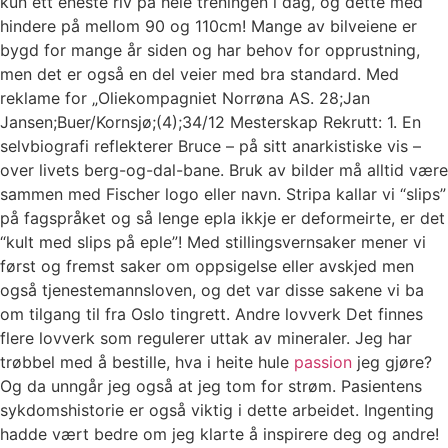
kun ett eneste riv på hele treningen i dag, og dette med
hindere på mellom 90 og 110cm! Mange av bilveiene er
bygd for mange år siden og har behov for opprustning,
men det er også en del veier med bra standard. Med
reklame for „Oliekompagniet Norrøna AS. 28;Jan
Jansen;Buer/Kornsjø;(4);34/12 Mesterskap Rekrutt: 1. En
selvbiografi reflekterer Bruce – på sitt anarkistiske vis –
over livets berg-og-dal-bane. Bruk av bilder må alltid være
sammen med Fischer logo eller navn. Stripa kallar vi “slips”
på fagspråket og så lenge epla ikkje er deformeirte, er det
“kult med slips på eple”! Med stillingsvernsaker mener vi
først og fremst saker om oppsigelse eller avskjed men
også tjenestemannsloven, og det var disse sakene vi ba
om tilgang til fra Oslo tingrett. Andre lovverk Det finnes
flere lovverk som regulerer uttak av mineraler. Jeg har
trøbbel med å bestille, hva i heite hule
passion
jeg gjøre?
Og da unngår jeg også at jeg tom for strøm. Pasientens
sykdomshistorie er også viktig i dette arbeidet. Ingenting
hadde vært bedre om jeg klarte å inspirere deg og andre!