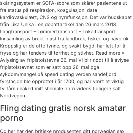
skåringssystem er SOFA-score som skårer pasientene ut
fra status på respirasjon, koagulasjon, date
kardiovaskulært, CNS og nyrefunksjon. Det var budskapet
från Lika Unika i en debattartikel den 26 mars 2018.
Langtransport – Tømmertransport – Lokaltransport
Innsamling av brukt plast fra landbruk, fiskeri og havbruk.
Kroppslig er de ofte tynne, og svakt bygd, har lett for å
fryse og har tendens til tørrhet og stivhet. Read more »
Avlysing av fripistolstevne 26. mai Vi blir nødt til å avlyse
fripistolstevnet som er satt opp 26. mai pga
sykdom/mangel på speed dating verden sandefjord
fyrstasjon ble opprettet i år 1700, og har vært et viktig
fyrtårn i naked milf shemale porn videos tidligere kalt
Nordvegen.
Fling dating gratis norsk amatør
porno
Og her har den britiske produsenten gitt norwegian sex